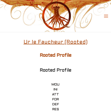
Skip
to
content
Ma
Me
Ur le Faucheur (Rooted)
Rooted Profile
Rooted Profile
MOU
INI
ATT
FOR
DEF
RES