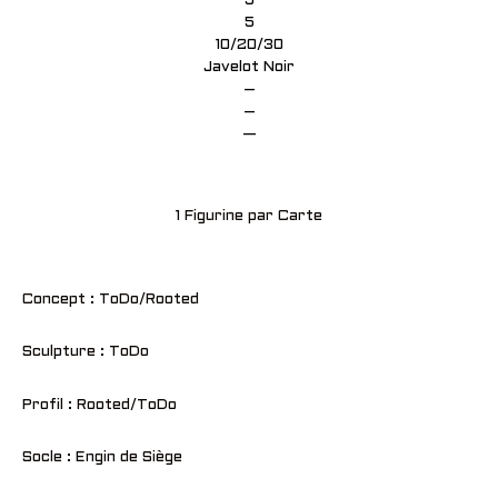
5
5
10/20/30
Javelot Noir
–
–
—
1 Figurine par Carte
Concept : ToDo/Rooted
Sculpture : ToDo
Profil : Rooted/ToDo
Socle : Engin de Siège