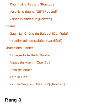
Thomhal le Savant (Rooted)
Valaris le déchu (2B) (Rooted)
Zohar l’Exacteur (Rooted)
Fidèles
Guerrier Crâne de Salaüel (Confédé)
Paladin Noir de Salaüel (Confédé)
Champions Fidèles
Almageste le Bailli (Rooted)
Anays de Vanth (Confédé)
Ejhin de Vanth
Kaïn le Fléau
Kaïn le Seigneur Fléau (2) (Rooted)
Rang 3