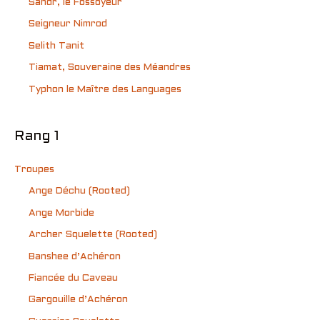
Sandr, le Fossoyeur
Seigneur Nimrod
Selith Tanit
Tiamat, Souveraine des Méandres
Typhon le Maître des Languages
Rang 1
Troupes
Ange Déchu (Rooted)
Ange Morbide
Archer Squelette (Rooted)
Banshee d’Achéron
Fiancée du Caveau
Gargouille d’Achéron