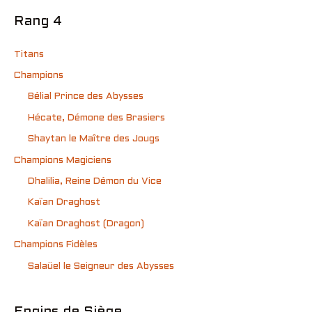
Rang 4
Titans
Champions
Bélial Prince des Abysses
Hécate, Démone des Brasiers
Shaytan le Maître des Jougs
Champions Magiciens
Dhalilia, Reine Démon du Vice
Kaïan Draghost
Kaïan Draghost (Dragon)
Champions Fidèles
Salaüel le Seigneur des Abysses
Engins de Siège