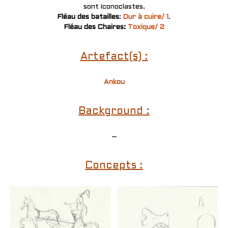
sont Iconoclastes.
Fléau des batailles
:
Dur à cuire/ 1
.
Fléau des Chaires:
Toxique/ 2
Artefact(s) :
Ankou
Background :
–
Concepts :