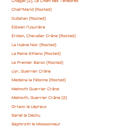
Chagall (2), Le Chien des Ténèbres
Chah’Marid (Rooted)
Dullahan (Rooted)
Élöwen l’Usurière
Éridan, Chevalier Crâne (Rooted)
La Hyène Noir (Rooted)
La Reine Stheno (Rooted)
Le Premier Baron (Rooted)
Llyr, Guerrier Crâne
Medeina la Félonne (Rooted)
Melmoth Guerrier Crâne
Melmoth, Guerrier Crâne (2)
Ortanc le Lépreux
Sariel le Déchu
Sephiroth le Moissonneur