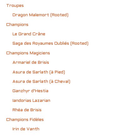
Troupes
Dragon Malemort (Rooted)
Champions
Le Grand Crâne
Saga des Royaumes Oubliés (Rooted)
Champions Magiciens
Armariel de Brisis
Asura de Sarlath (à Pied)
Asura de Sarlath (à Cheval)
Ganzhyr d’Hestia
Iandorias Lazarian
Rhéa de Brisis
Champions Fidèles
Irin de Vanth