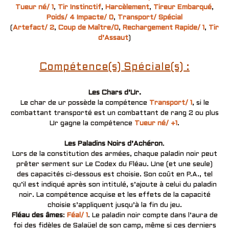
Tueur né/ 1
,
Tir Instinctif
,
Harcèlement
,
Tireur Embarqué
,
Poids/ 4
Impacte/ 0
,
Transport/ Spécial
(
Artefact/ 2
,
Coup de Maître/0
,
Rechargement Rapide/ 1
,
Tir
d’Assaut
)
Compétence(s) Spéciale(s) :
Les Chars d’Ur.
Le char de ur possède la compétence
Transport/ 1
, si le
combattant transporté est un combattant de rang 2 ou plus
Ur gagne la compétence
Tueur né/ +1
.
Les Paladins Noirs d’Achéron
.
Lors de la constitution des armées, chaque paladin noir peut
prêter serment sur Le Codex du Fléau. Une (et une seule)
des capacités ci-dessous est choisie. Son coût en P.A., tel
qu’il est indiqué après son intitulé, s’ajoute à celui du paladin
noir. La compétence acquise et les effets de la capacité
choisie s’appliquent jusqu’à la fin du jeu.
Fléau des âmes
:
Féal/ 1
. Le paladin noir compte dans l’aura de
foi des fidèles de Salaüel de son camp, même si ces derniers