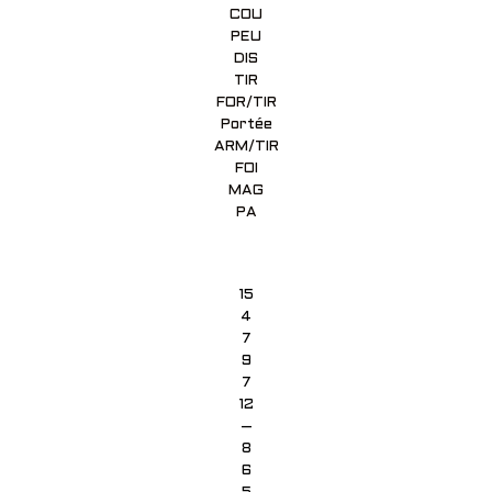
COU
PEU
DIS
TIR
FOR/TIR
Portée
ARM/TIR
FOI
MAG
PA
15
4
7
9
7
12
–
8
6