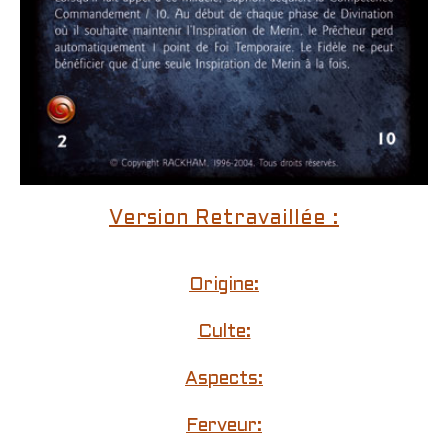
Version Retravaillée :
Origine:
Culte:
Aspects:
Ferveur: