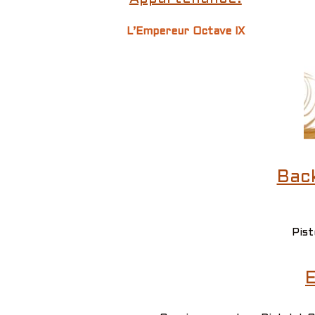
L’Empereur Octave IX
Bac
Pist
E