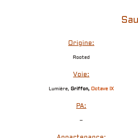
Sau
Origine:
Rooted
Voie:
Lumière,
Griffon,
Octave IX
PA:
–
Appartenance: