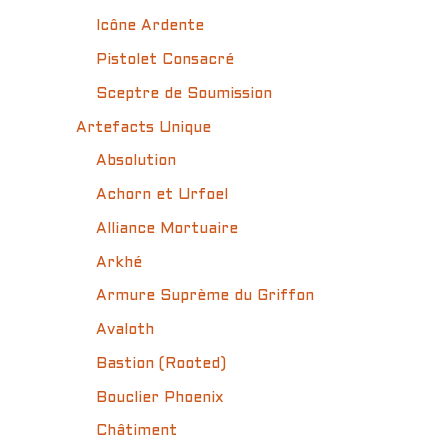
Icône Ardente
Pistolet Consacré
Sceptre de Soumission
Artefacts Unique
Absolution
Achorn et Urfoel
Alliance Mortuaire
Arkhé
Armure Suprème du Griffon
Avaloth
Bastion (Rooted)
Bouclier Phoenix
Châtiment