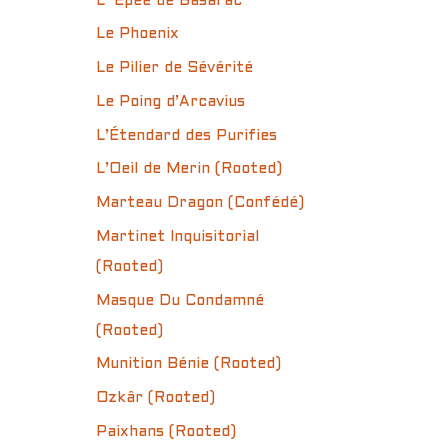
L’ Épée de Basarac
Le Phoenix
Le Pilier de Sévérité
Le Poing d’Arcavius
L’Étendard des Purifies
L’Oeil de Merin (Rooted)
Marteau Dragon (Confédé)
Martinet Inquisitorial
(Rooted)
Masque Du Condamné
(Rooted)
Munition Bénie (Rooted)
Ozkâr (Rooted)
Paixhans (Rooted)