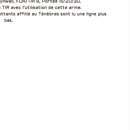
Cynwäll, FOR/TIR 8, Portée 15/20/30.
 TIR avec l’utilisation de cette arme.
ttants affilié au Ténèbres sont lu une ligne plus
bas.