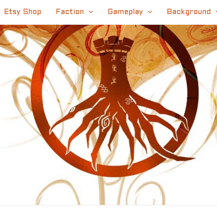
Etsy Shop
Faction
Gameplay
Background