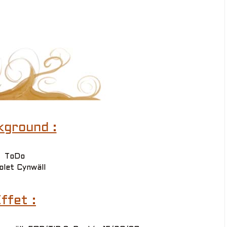
kground :
ToDo
olet Cynwäll
ffet :