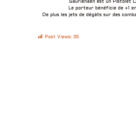
Saurienaen est un Pistolet 
Le porteur bénéficie de +1 en
De plus les jets de dégàts sur des comba
Post Views:
35