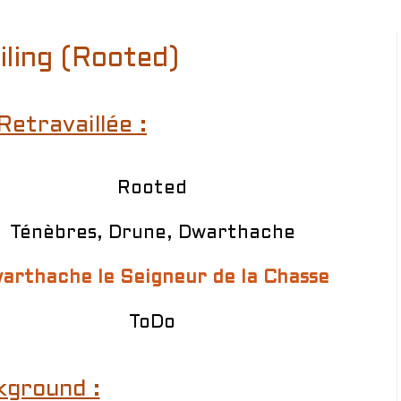
ling (Rooted)
Retravaillée :
Rooted
Ténèbres, Drune, Dwarthache
arthache le Seigneur de la Chasse
ToDo
kground :