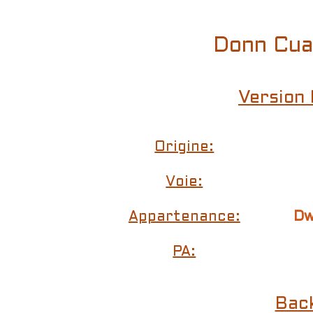
Donn Cuai
Version 
Origine:
Voie:
Appartenance:
Dw
PA:
Bac