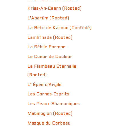
Kriss-An-Caern (Rooted)
L’Abarûm (Rooted)
La Bête de Karnun (Confédé)
Lamhfhada (Rooted)
La Sébile Formor
Le Coeur de Douleur
Le Flambeau Éternelle
(Rooted)
L’´Épée d’Argile
Les Cornes-Esprits
Les Peaux Shamaniques
Mabinogion (Rooted)
Masque du Corbeau