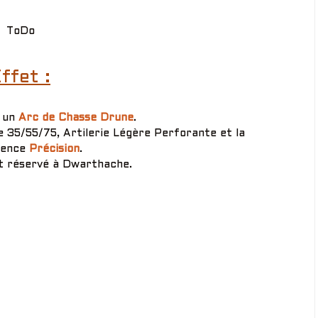
ToDo
ffet :
t un
Arc de Chasse Drune
.
 35/55/75, Artilerie Légère Perforante et la
tence
Précision
.
st réservé à Dwarthache.