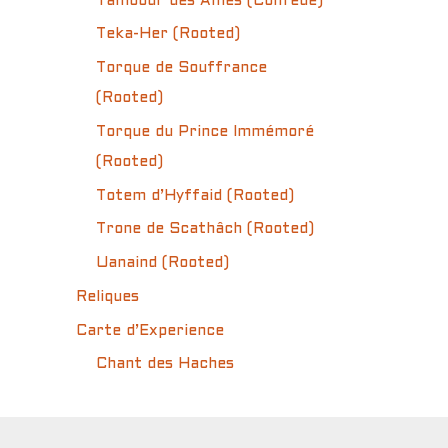
Tambour des Âmes (Confédé)
Teka-Her (Rooted)
Torque de Souffrance
(Rooted)
Torque du Prince Immémoré
(Rooted)
Totem d’Hyffaid (Rooted)
Trone de Scathâch (Rooted)
Uanaind (Rooted)
Reliques
Carte d’Experience
Chant des Haches