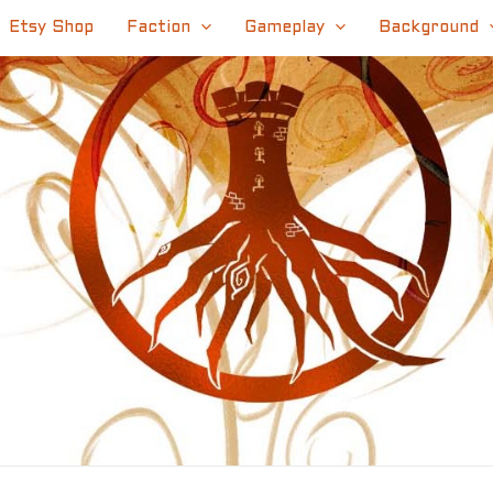
Etsy Shop
Faction
Gameplay
Background