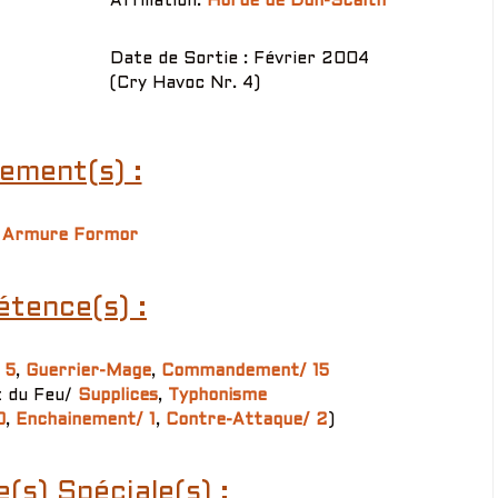
Affiliation:
Horde de Dun-Scaith
Date de Sortie : Février 2004
(Cry Havoc Nr. 4)
ement(s) :
 Armure Formor
tence(s) :
 5
,
Guerrier-Mage
,
Commandement/ 15
t du Feu/
Supplices
,
Typhonisme
0
,
Enchainement/ 1
,
Contre-Attaque/ 2
)
s) Spéciale(s) :