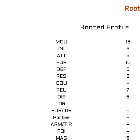
Root
Rooted Profile
MOU
15
INI
5
ATT
5
FOR
10
DEF
5
RES
9
COU
–
PEU
7
DIS
5
TIR
–
FOR/TIR
–
Portée
–
ARM/TIR
–
FOI
–
MAG
5