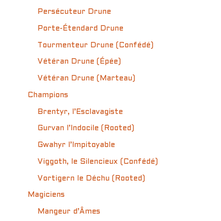
Persécuteur Drune
Porte-Étendard Drune
Tourmenteur Drune (Confédé)
Vétéran Drune (Épée)
Vétéran Drune (Marteau)
Champions
Brentyr, l’Esclavagiste
Gurvan l’Indocile (Rooted)
Gwahyr l’Impitoyable
Viggoth, le Silencieux (Confédé)
Vortigern le Déchu (Rooted)
Magiciens
Mangeur d’Âmes