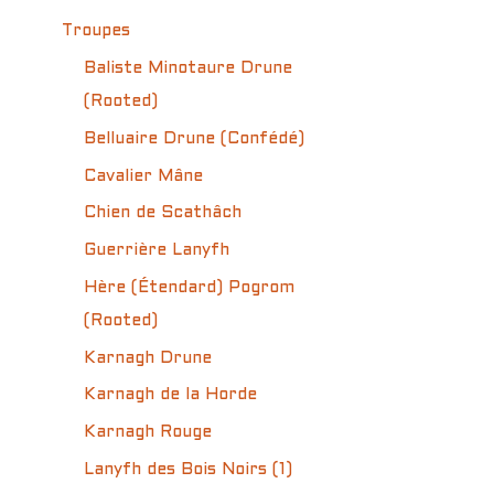
Troupes
Baliste Minotaure Drune
(Rooted)
Belluaire Drune (Confédé)
Cavalier Mâne
Chien de Scathâch
Guerrière Lanyfh
Hère (Étendard) Pogrom
(Rooted)
Karnagh Drune
Karnagh de la Horde
Karnagh Rouge
Lanyfh des Bois Noirs (1)