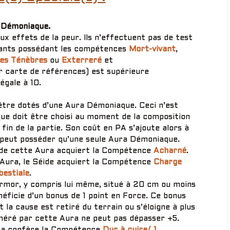
 Démoniaque.
x effets de la peur. Ils n’effectuent pas de test
tants possédant les compétences
Mort-vivant
,
es Ténèbres
ou
Exterreré
et
ur carte de références) est supérieure
égale à 10.
 être dotés d’une Aura Démoniaque. Ceci n’est
que doit être choisi au moment de la composition
fin de la partie. Son coût en PA s’ajoute alors à
peut posséder qu’une seule Aura Démoniaque.
de cette Aura acquiert la Compétence
Acharné
.
 Aura, le Séide acquiert la Compétence
Charge
bestiale
.
rmor, y compris lui même, situé à 20 cm ou moins
néficie d’un bonus de 1 point en Force. Ce bonus
 la cause est retiré du terrain ou s’éloigne à plus
néré par cette Aura ne peut pas dépasser +5.
ra confère la Compétence
Dur à cuire/ 1
.