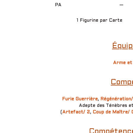
PA
—
1 Figurine par Carte
Équip
Arme et
Compé
Furie Guerrière
,
Régénération/
Adepte des Ténèbres e
(
Artefact/ 2
,
Coup de Maître/ 
Compétence(