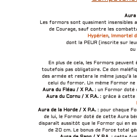
Aura
Les formors sont quasiment insensibles au
de Courage, sauf contre les combat
Hypérien
,
Immortel d
dont la PEUR (inscrite sur le
ou 
En plus de cela, les Formors peuvent
toutefois pas obligatoire. Ce don maléfi
des armée et restera le même jusqu’à la 
celui du formor. Un même Formor ne 
Aura du Fléau / X P.A.
: un Formor doté 
Aura du Cornu / X P.A.
: grâce à cette
Aura de la Horde / X P.A.
: pour chaque Fo
de lui, le Formor doté de cette Aura bé
disparaît aussitôt que le Formor qui en est
de 20 cm. Le bonus de Force total gé
Aura de Sang / X P.A.
: cette Au