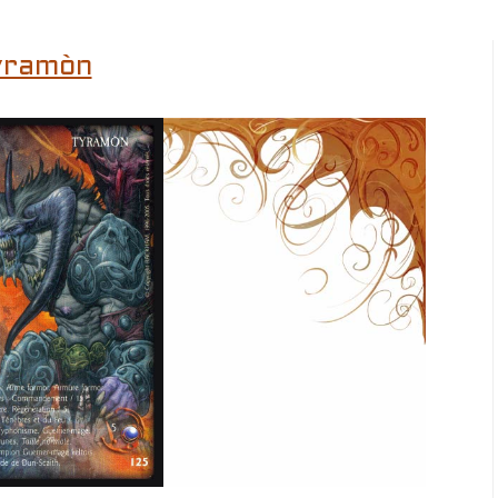
yramòn