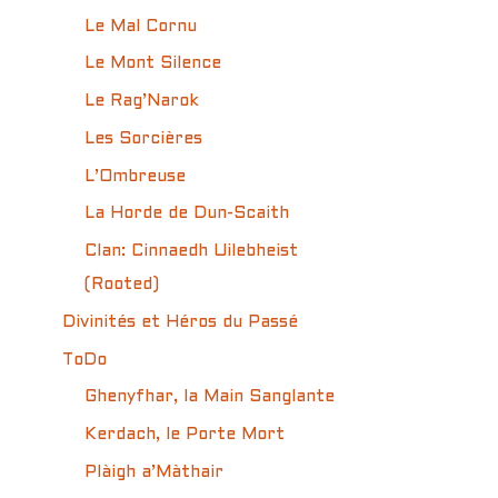
Le Mal Cornu
Le Mont Silence
Le Rag’Narok
Les Sorcières
L’Ombreuse
La Horde de Dun-Scaith
Clan: Cinnaedh Uilebheist
(Rooted)
Divinités et Héros du Passé
ToDo
Ghenyfhar, la Main Sanglante
Kerdach, le Porte Mort
Plàigh a’Màthair