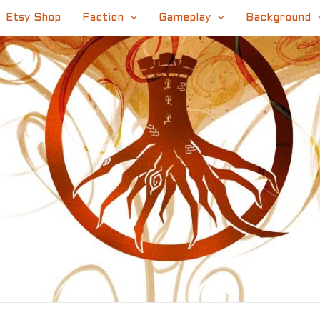
Etsy Shop
Faction
Gameplay
Background