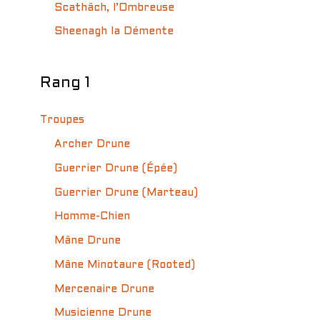
Scathâch, l’Ombreuse
Sheenagh la Démente
Rang 1
Troupes
Archer Drune
Guerrier Drune (Épée)
Guerrier Drune (Marteau)
Homme-Chien
Mâne Drune
Mâne Minotaure (Rooted)
Mercenaire Drune
Musicienne Drune