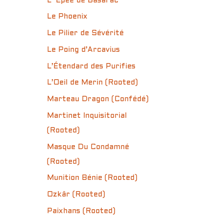
L’ Épée de Basarac
Le Phoenix
Le Pilier de Sévérité
Le Poing d’Arcavius
L’Étendard des Purifies
L’Oeil de Merin (Rooted)
Marteau Dragon (Confédé)
Martinet Inquisitorial
(Rooted)
Masque Du Condamné
(Rooted)
Munition Bénie (Rooted)
Ozkâr (Rooted)
Paixhans (Rooted)