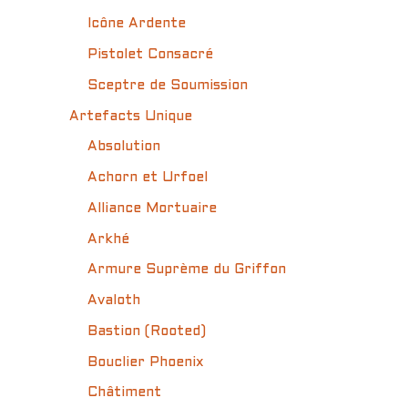
Icône Ardente
Pistolet Consacré
Sceptre de Soumission
Artefacts Unique
Absolution
Achorn et Urfoel
Alliance Mortuaire
Arkhé
Armure Suprème du Griffon
Avaloth
Bastion (Rooted)
Bouclier Phoenix
Châtiment