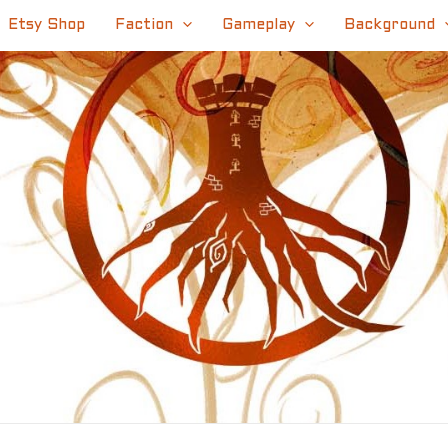
Etsy Shop
Faction
Gameplay
Background