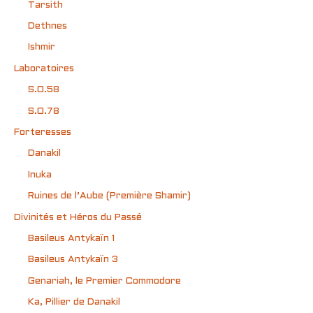
Tarsith
Dethnes
Ishmir
Laboratoires
S.O.58
S.O.78
Forteresses
Danakil
Inuka
Ruines de l’Aube (Première Shamir)
Divinités et Héros du Passé
Basileus Antykaïn 1
Basileus Antykaïn 3
Genariah, le Premier Commodore
Ka, Pillier de Danakil