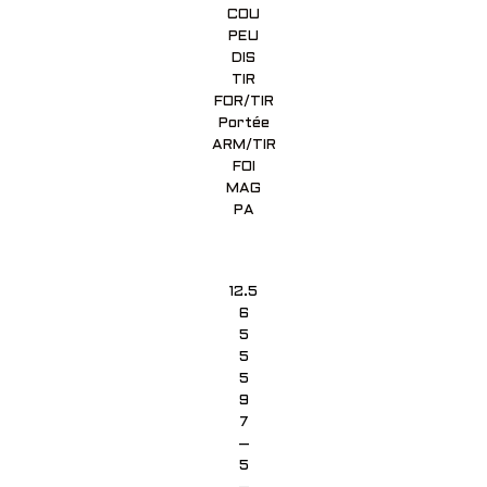
COU
PEU
DIS
TIR
FOR/TIR
Portée
ARM/TIR
FOI
MAG
PA
12.5
6
5
5
5
9
7
–
5