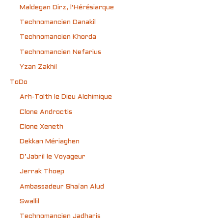
Maldegan Dirz, l’Hérésiarque
Technomancien Danakil
Technomancien Khorda
Technomancien Nefarius
Yzan Zakhil
ToDo
Arh-Tolth le Dieu Alchimique
Clone Androctis
Clone Xeneth
Dekkan Mériaghen
D’Jabril le Voyageur
Jerrak Thoep
Ambassadeur Shaïan Alud
Swallil
Technomancien Jadharis