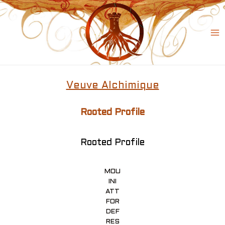
Skip
to
content
Ma
Me
Veuve Alchimique
Rooted Profile
Rooted Profile
MOU
INI
ATT
FOR
DEF
RES