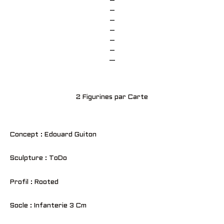
–
–
–
–
–
–
—
2 Figurines par Carte
Concept : Edouard Guiton
Sculpture : ToDo
Profil : Rooted
Socle : Infanterie 3 Cm