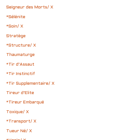
Seigneur des Morts/ X
*Sélénite
*Soin/ X
Stratège
*Structure/ X
Thaumaturge
*Tir d’Assaut
*Tir Instinctif
*Tir Supplementaire/ X
Tireur d’Elite
*Tireur Embarqué
Toxique/ X
*Transport/ X
Tueur Né/ X