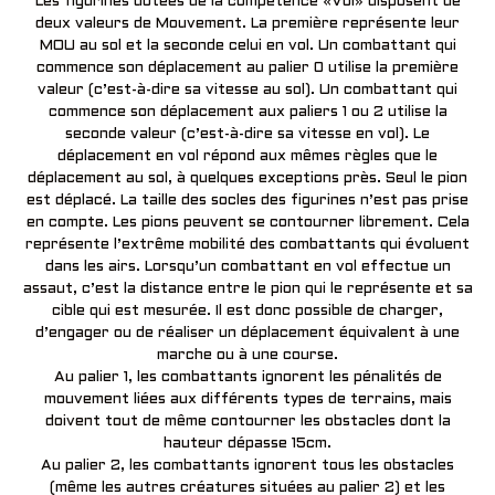
Les figurines dotées de la compétence «Vol» disposent de
deux valeurs de Mouvement. La première représente leur
MOU au sol et la seconde celui en vol. Un combattant qui
commence son déplacement au palier 0 utilise la première
valeur (c’est-à-dire sa vitesse au sol). Un combattant qui
commence son déplacement aux paliers 1 ou 2 utilise la
seconde valeur (c’est-à-dire sa vitesse en vol). Le
déplacement en vol répond aux mêmes règles que le
déplacement au sol, à quelques exceptions près. Seul le pion
est déplacé. La taille des socles des figurines n’est pas prise
en compte. Les pions peuvent se contourner librement. Cela
représente l’extrême mobilité des combattants qui évoluent
dans les airs. Lorsqu’un combattant en vol effectue un
assaut, c’est la distance entre le pion qui le représente et sa
cible qui est mesurée. Il est donc possible de charger,
d’engager ou de réaliser un déplacement équivalent à une
marche ou à une course.
Au palier 1, les combattants ignorent les pénalités de
mouvement liées aux différents types de terrains, mais
doivent tout de même contourner les obstacles dont la
hauteur dépasse 15cm.
Au palier 2, les combattants ignorent tous les obstacles
(même les autres créatures situées au palier 2) et les