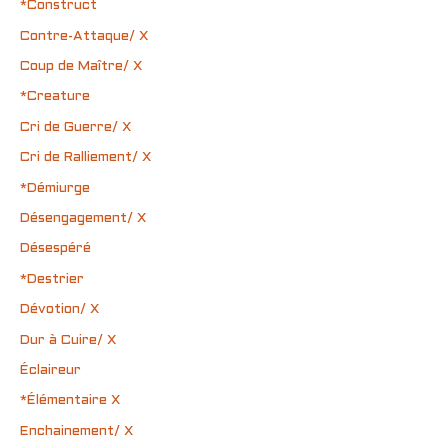
*Construct
Contre-Attaque/ X
Coup de Maître/ X
*Creature
Cri de Guerre/ X
Cri de Ralliement/ X
*Démiurge
Désengagement/ X
Désespéré
*Destrier
Dévotion/ X
Dur à Cuire/ X
Éclaireur
*Élémentaire X
Enchainement/ X