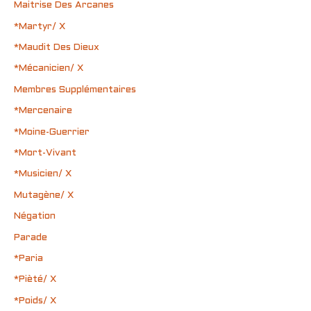
Maitrise Des Arcanes
*Martyr/ X
*Maudit Des Dieux
*Mécanicien/ X
Membres Supplémentaires
*Mercenaire
*Moine-Guerrier
*Mort-Vivant
*Musicien/ X
Mutagène/ X
Négation
Parade
*Paria
*Pièté/ X
*Poids/ X