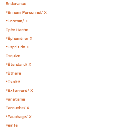
Endurance
*Ennemi Personnel/ X
*Énorme/ X
Épée Hache
*Éphémère/ X
*Esprit de X
Esquive
*Étendard/ X
*Éthéré
*Exalté
*Exterreré/ X
Fanatisme
Farouche/ X
*Fauchage/ X
Feinte