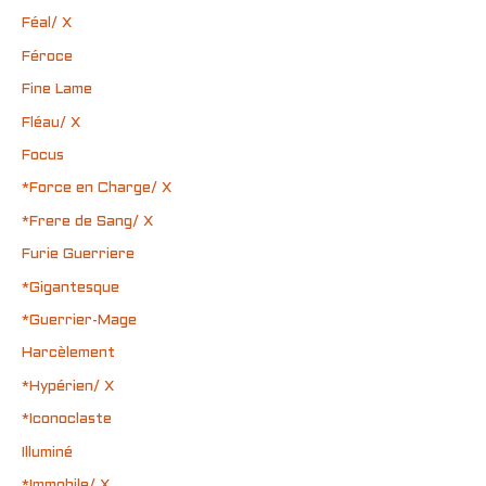
Féal/ X
Féroce
Fine Lame
Fléau/ X
Focus
*Force en Charge/ X
*Frere de Sang/ X
Furie Guerriere
*Gigantesque
*Guerrier-Mage
Harcèlement
*Hypérien/ X
*Iconoclaste
Illuminé
*Immobile/ X