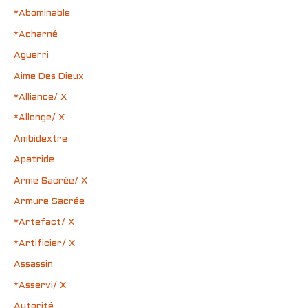
*Abominable
*Acharné
Aguerri
Aime Des Dieux
*Alliance/ X
*Allonge/ X
Ambidextre
Apatride
Arme Sacrée/ X
Armure Sacrée
*Artefact/ X
*Artificier/ X
Assassin
*Asservi/ X
Autorité