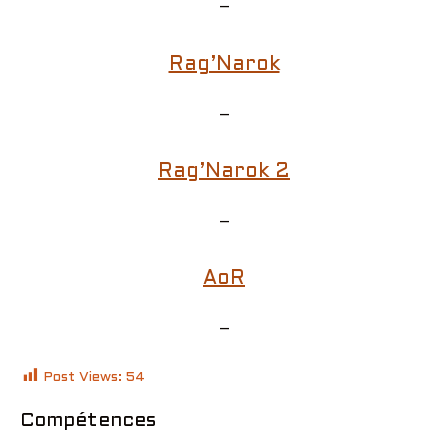
–
Rag’Narok
–
Rag’Narok 2
–
AoR
–
Post Views:
54
Compétences