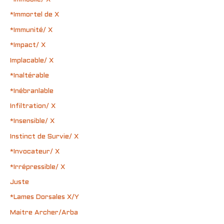
*Immortel de X
*Immunité/ X
*Impact/ X
Implacable/ X
*Inaltérable
*Inébranlable
Infiltration/ X
*Insensible/ X
Instinct de Survie/ X
*Invocateur/ X
*Irrépressible/ X
Juste
*Lames Dorsales X/Y
Maitre Archer/Arba