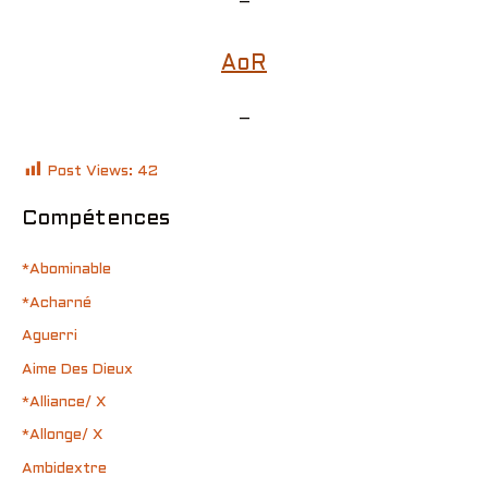
–
AoR
–
Post Views:
42
Compétences
*Abominable
*Acharné
Aguerri
Aime Des Dieux
*Alliance/ X
*Allonge/ X
Ambidextre