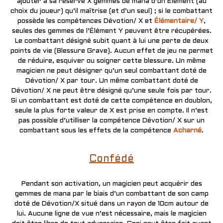
ajouter à sa réserve X gemmes de mana d’un Élément (au
choix du joueur) qu’il maîtrise (et d’un seul) ; si le combattant
possède les compétences Dévotion/ X et
Élémentaire/ Y
,
seules des gemmes de l’Élément Y peuvent être récupérées.
Le combattant désigné subit quant à lui une perte de deux
points de vie (Blessure Grave). Aucun effet de jeu ne permet
de réduire, esquiver ou soigner cette blessure. Un même
magicien ne peut désigner qu’un seul combattant doté de
Dévotion/ X par tour. Un même combattant doté de
Dévotion/ X ne peut être désigné qu’une seule fois par tour.
Si un combattant est doté de cette compétence en doublon,
seule la plus forte valeur de X est prise en compte. Il n’est
pas possible d’utilliser la compétence Dévotion/ X sur un
combattant sous les effets de la compétence
Acharné
.
Confédé
Pendant son activation, un magicien peut acquérir des
gemmes de mana par le biais d’un combattant de son camp
doté de Dévotion/X situé dans un rayon de 10cm autour de
lui. Aucune ligne de vue n’est nécessaire, mais le magicien