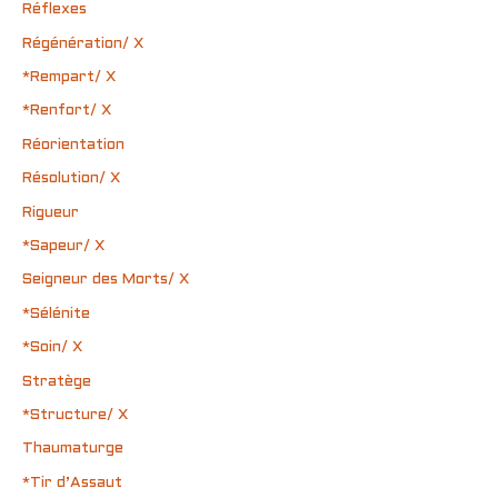
Réflexes
Régénération/ X
*Rempart/ X
*Renfort/ X
Réorientation
Résolution/ X
Rigueur
*Sapeur/ X
Seigneur des Morts/ X
*Sélénite
*Soin/ X
Stratège
*Structure/ X
Thaumaturge
*Tir d’Assaut