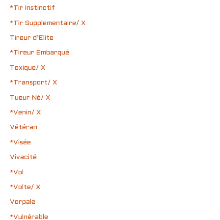
*Tir Instinctif
*Tir Supplementaire/ X
Tireur d’Elite
*Tireur Embarqué
Toxique/ X
*Transport/ X
Tueur Né/ X
*Venin/ X
Vétéran
*Visée
Vivacité
*Vol
*Volte/ X
Vorpale
*Vulnérable