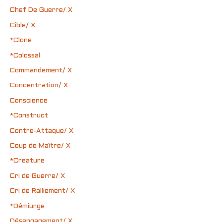
Chef De Guerre/ X
Cible/ X
*Clone
*Colossal
Commandement/ X
Concentration/ X
Conscience
*Construct
Contre-Attaque/ X
Coup de Maître/ X
*Creature
Cri de Guerre/ X
Cri de Ralliement/ X
*Démiurge
Désengagement/ X