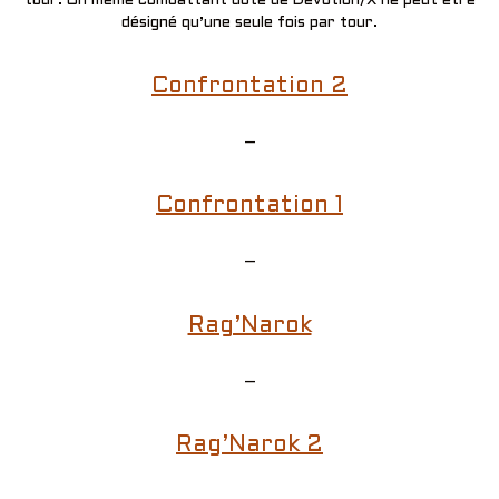
tour. Un même combattant doté de Dévotion/X ne peut être
désigné qu’une seule fois par tour.
Confrontation 2
–
Confrontation 1
–
Rag’Narok
–
Rag’Narok 2