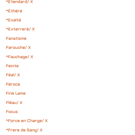
*Étendard/ X
*Éthéré
*Exalté
*Exterreré/ X
Fanatisme
Farouche/ X
*Fauchage/ X
Feinte
Féal/ X
Féroce
Fine Lame
Fléau/ X
Focus
*Force en Charge/ X
*Frere de Sang/ X