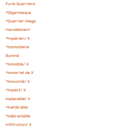
Furie Guerriere
*Gigantesque
*Guerrier-Mage
Harcèlement
*Hypérien/ X
*Iconoclaste
Illuminé
*Immobile/ X
*Immortel de X
*Immunité/ X
*Impact/ X
Implacable/ X
*Inaltérable
*Inébranlable
Infiltration/ X