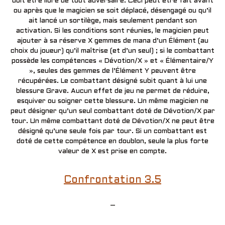
doit être libre de tout adversaire. Ceci peut être fait avant
ou après que le magicien se soit déplacé, désengagé ou qu’il
ait lancé un sortilège, mais seulement pendant son
activation. Si les conditions sont réunies, le magicien peut
ajouter à sa réserve X gemmes de mana d’un Élément (au
choix du joueur) qu’il maîtrise (et d’un seul) ; si le combattant
possède les compétences « Dévotion/X » et « Élémentaire/Y
», seules des gemmes de l’Élément Y peuvent être
récupérées. Le combattant désigné subit quant à lui une
blessure Grave. Aucun effet de jeu ne permet de réduire,
esquiver ou soigner cette blessure. Un même magicien ne
peut désigner qu’un seul combattant doté de Dévotion/X par
tour. Un même combattant doté de Dévotion/X ne peut être
désigné qu’une seule fois par tour. Si un combattant est
doté de cette compétence en doublon, seule la plus forte
valeur de X est prise en compte.
Confrontation 3.5
–