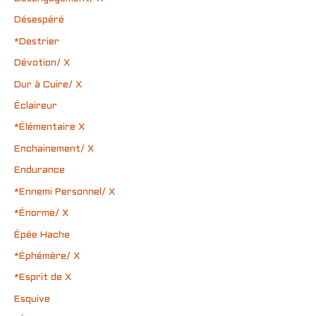
Désespéré
*Destrier
Dévotion/ X
Dur à Cuire/ X
Éclaireur
*Élémentaire X
Enchainement/ X
Endurance
*Ennemi Personnel/ X
*Énorme/ X
Épée Hache
*Éphémère/ X
*Esprit de X
Esquive