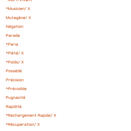
*Mort-Vivant
*Musicien/ X
Mutagène/ X
Négation
Parade
*Paria
*Pièté/ X
*Poids/ X
Possédé
Précision
*Prévisible
Pugnacité
Rapidité
*Rechargement Rapide/ X
*Récuperation/ X