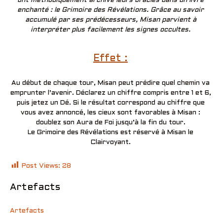
ont méthodiquement archivé leurs oracles dans un livre
enchanté : le Grimoire des Révélations. Grâce au savoir
accumulé par ses prédécesseurs, Misan parvient à
interpréter plus facilement les signes occultes.
Effet :
Au début de chaque tour, Misan peut prédire quel chemin va
emprunter l’avenir. Déclarez un chiffre compris entre 1 et 6,
puis jetez un Dé. Si le résultat correspond au chiffre que
vous avez annoncé, les cieux sont favorables à Misan :
doublez son Aura de Foi jusqu’à la fin du tour.
Le Grimoire des Révélations est réservé à Misan le
Clairvoyant.
Post Views:
28
Artefacts
Artefacts