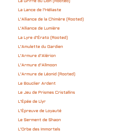
La Griffe du Lion (Rooted)
La Lance de l’Héliaste
L’Alliance de la Chimère (Rooted)
L’Alliance de Lumière
La Lyre d’Érato (Rooted)
L’Amulette du Gardien
L’Armure d’Alérion
L’Armure d’Allmoon
L’Armure de Léonid (Rooted)
Le Bouclier Ardent
Le Jeu de Prismes Cristallins
L’Épée de Llyr
L’Épreuve de Loyauté
Le Serment de Shaon
L’Orbe des Immortels