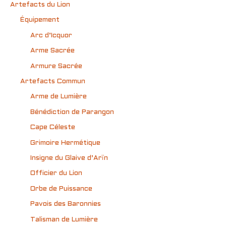
Artefacts du Lion
Équipement
Arc d’Icquor
Arme Sacrée
Armure Sacrée
Artefacts Commun
Arme de Lumière
Bénédiction de Parangon
Cape Céleste
Grimoire Hermétique
Insigne du Glaive d’Arïn
Officier du Lion
Orbe de Puissance
Pavois des Baronnies
Talisman de Lumière