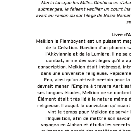
Merin lorsque les Milles Déchirures s’aba
submergea, la faisant vaciller un court i
avait eu raison du sortilège de Sasia Samar
se
Livre d’
Melkion le Flamboyant est un puissant mag
de la Création. Gardien d’un phoenix 
l’Akkylannie et de la Lumière. Il ne se 
combat, armé des sortilèges qu’il a ap
conscription, Melkion était intéressé, intr
dans une université religieuse. Rapidemen
Feu, ainsi qu’un attrait certain pour l
devrait mener l’Empire à travers Aarklash.
ses longues études, Melkion ne se conten
Élément était très lié à la nature même de
religieuse. Il acquit la conviction qu’incan
vint le temps pour Melkion de servir l’
l’Inquisition, afin de mettre son savoir
voyagea en Alahan et étudia les secrets d