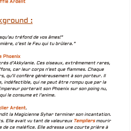
ffle Ardent
kground :
squ’au tréfond de vos âmes!”
mière, c’est le Feu qui tu brûlera.”
e Phoenix
acrés d’Akkylanie. Ces oiseaux, extrêmement rares,
ffons, car leur corps n’est que flammes. Chaque
s, qu’il confère généreusement à son porteur. Il
e, indéfectible, qui ne peut être rompu que par la
Empereur porterait son Phoenix sur son poing nu,
qui le consume et l’anime.
lier Ardent
.
ndit la Magicienne Syhar terminer son incantation.
ts. Elle avait vu tant de valeureux
Templiers
mourir
 de ce maléfice. Elle adressa une courte prière à