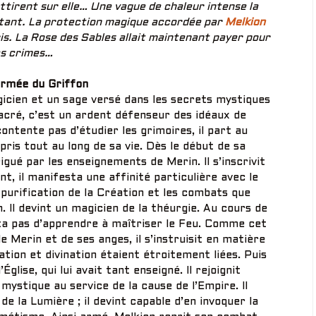
ttirent sur elle… Une vague de chaleur intense la
nstant. La protection magique accordée par
Melkion
is. La Rose des Sables allait maintenant payer pour
s crimes…
Armée du Griffon
icien et un sage versé dans les secrets mystiques
sacré, c’est un ardent défenseur des idéaux de
contente pas d’étudier les grimoires, il part au
pris tout au long de sa vie. Dès le début de sa
igué par les enseignements de Merin. Il s’inscrivit
t, il manifesta une affinité particulière avec le
a purification de la Création et les combats que
 Il devint un magicien de la théurgie. Au cours de
ta pas d’apprendre à maîtriser le Feu. Comme cet
 Merin et de ses anges, il s’instruisit en matière
tation et divination étaient étroitement liées. Puis
Église, qui lui avait tant enseigné. Il rejoignit
 mystique au service de la cause de l’Empire. Il
e la Lumière ; il devint capable d’en invoquer la