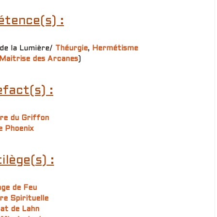
tence(s) :
 de la Lumière/
Théurgie
,
Hermétisme
Maitrise des Arcanes
)
fact(s) :
e du Griffon
e Phoenix
ilège(s) :
ge de Feu
re Spirituelle
lat de Lahn