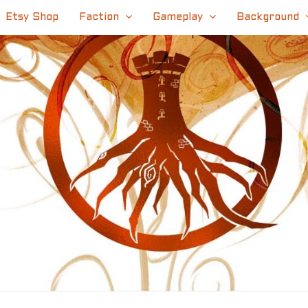
Etsy Shop
Faction
Gameplay
Background