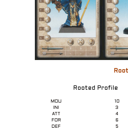
Root
Rooted Profile
MOU
10
INI
3
ATT
4
FOR
6
DEF
5