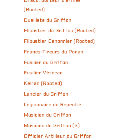
Draco, porteur d’armes
(Rooted)
Duelliste du Griffon
Flibustier du Griffon (Rooted)
Flibustier Canonnier (Rooted)
Francs-Tireurs du Ponan
Fusilier du Griffon
Fusilier Vétéran
Kelran (Rooted)
Lancier du Griffon
Légionnaire du Repentir
Musicien du Griffon
Musicien du Griffon (2)
Officier Artilleur du Griffon