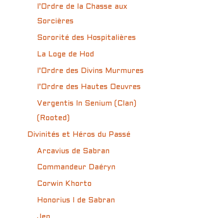
l’Ordre de la Chasse aux
Sorcières
Sororité des Hospitalières
La Loge de Hod
l’Ordre des Divins Murmures
l’Ordre des Hautes Oeuvres
Vergentis In Senium (Clan)
(Rooted)
Divinités et Héros du Passé
Arcavius de Sabran
Commandeur Daéryn
Corwin Khorto
Honorius I de Sabran
Jen