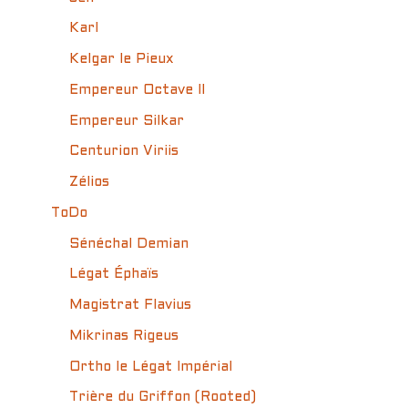
Karl
Kelgar le Pieux
Empereur Octave II
Empereur Silkar
Centurion Viriis
Zélios
ToDo
Sénéchal Demian
Légat Éphaïs
Magistrat Flavius
Mikrinas Rigeus
Ortho le Légat Impérial
Trière du Griffon (Rooted)