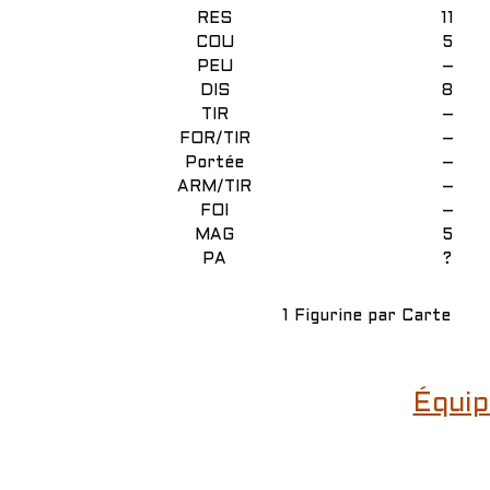
RES
11
COU
5
PEU
–
DIS
8
TIR
–
FOR/TIR
–
Portée
–
ARM/TIR
–
FOI
–
MAG
5
PA
?
1 Figurine par Carte
Équip