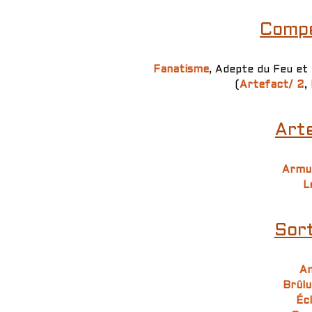
Compé
Fanatisme
, Adepte du Feu et
(
Artefact/ 2
,
Arte
Armur
L
Sort
An
Brûlu
Éc