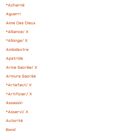
*Acharné
Aguerri
Aime Des Dieux
*Alliance/ X
*Allonge/ X
Ambidextre
Apatride
Arme Sacrée/ X
Armure Sacrée
*Artefact/ X
*Artificier/ X
Assassin
*Asservi/ X
Autorité
Bond