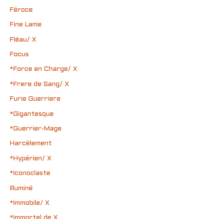
Féroce
Fine Lame
Fléau/ X
Focus
*Force en Charge/ X
*Frere de Sang/ X
Furie Guerriere
*Gigantesque
*Guerrier-Mage
Harcèlement
*Hypérien/ X
*Iconoclaste
Illuminé
*Immobile/ X
*Immortel de X