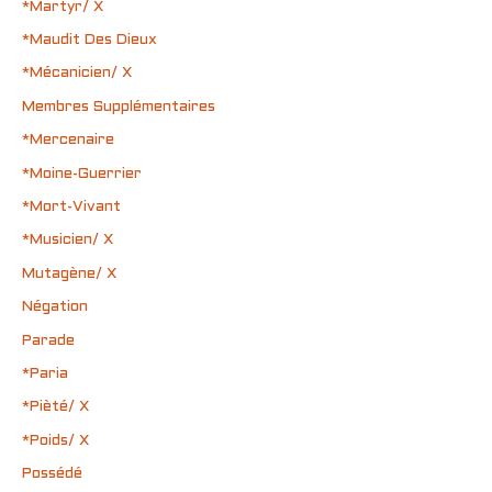
*Martyr/ X
*Maudit Des Dieux
*Mécanicien/ X
Membres Supplémentaires
*Mercenaire
*Moine-Guerrier
*Mort-Vivant
*Musicien/ X
Mutagène/ X
Négation
Parade
*Paria
*Pièté/ X
*Poids/ X
Possédé