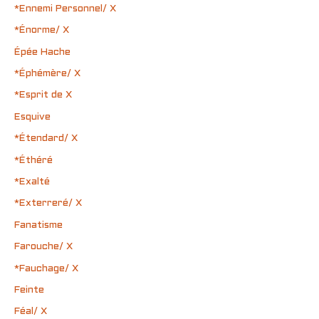
*Ennemi Personnel/ X
*Énorme/ X
Épée Hache
*Éphémère/ X
*Esprit de X
Esquive
*Étendard/ X
*Éthéré
*Exalté
*Exterreré/ X
Fanatisme
Farouche/ X
*Fauchage/ X
Feinte
Féal/ X