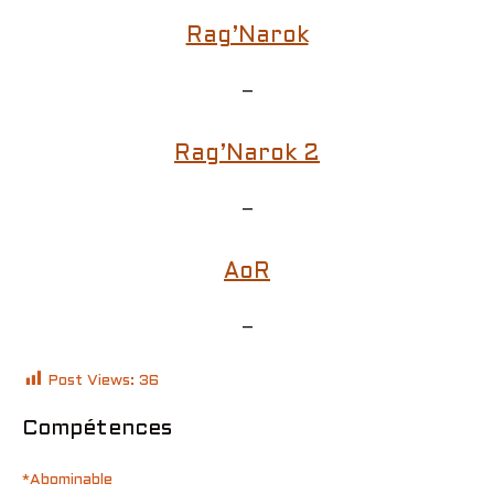
Rag’Narok
–
Rag’Narok 2
–
AoR
–
Post Views:
36
Compétences
*Abominable