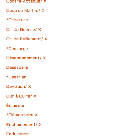
Contre-Attaque/ X
Coup de Maître/ X
*Creature
Cri de Guerre/ X
Cri de Ralliement/ X
*Démiurge
Désengagement/ X
Désespéré
*Destrier
Dévotion/ X
Dur à Cuire/ X
Éclaireur
*Élémentaire X
Enchainement/ X
Endurance