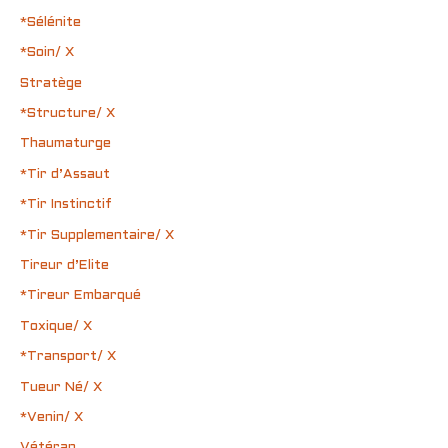
*Sélénite
*Soin/ X
Stratège
*Structure/ X
Thaumaturge
*Tir d’Assaut
*Tir Instinctif
*Tir Supplementaire/ X
Tireur d’Elite
*Tireur Embarqué
Toxique/ X
*Transport/ X
Tueur Né/ X
*Venin/ X
Vétéran