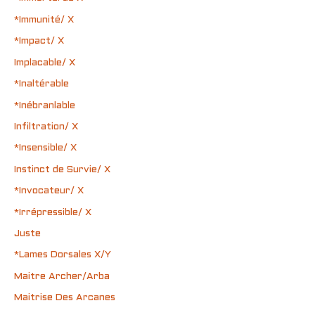
*Immunité/ X
*Impact/ X
Implacable/ X
*Inaltérable
*Inébranlable
Infiltration/ X
*Insensible/ X
Instinct de Survie/ X
*Invocateur/ X
*Irrépressible/ X
Juste
*Lames Dorsales X/Y
Maitre Archer/Arba
Maitrise Des Arcanes