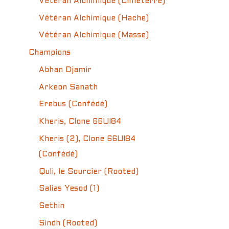
Vétéran Alchimique (Cimeterre)
Vétéran Alchimique (Hache)
Vétéran Alchimique (Masse)
Champions
Abhan Djamir
Arkeon Sanath
Erebus (Confédé)
Kheris, Clone 66UI84
Kheris (2), Clone 66UI84
(Confédé)
Quli, le Sourcier (Rooted)
Salias Yesod (1)
Sethin
Sindh (Rooted)