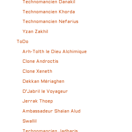
Technomancien Danakil
Technomancien Khorda
Technomancien Nefarius
Yzan Zakhil
ToDo
Arh-Tolth le Dieu Alchimique
Clone Androctis
Clone Xeneth
Dekkan Mériaghen
D’Jabril le Voyageur
Jerrak Thoep
Ambassadeur Shaïan Alud
Swallil
Technomancien Jadharis