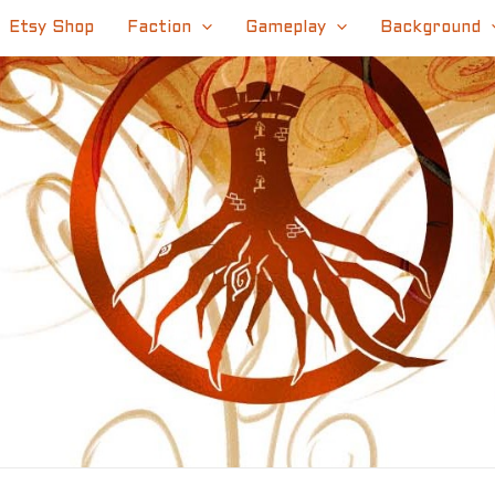
Etsy Shop
Faction
Gameplay
Background