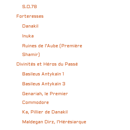
S.O.78
Forteresses
Danakil
Inuka
Ruines de l’Aube (Première
Shamir)
Divinités et Héros du Passé
Basileus Antykaïn 1
Basileus Antykaïn 3
Genariah, le Premier
Commodore
Ka, Pillier de Danakil
Maldegan Dirz, l’Hérésiarque