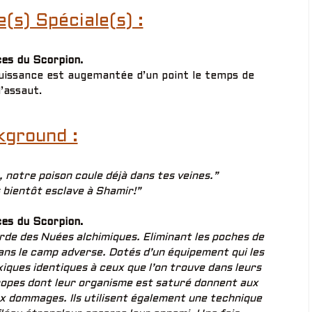
s) Spéciale(s) :
ces du Scorpion.
puissance est augemantée d’un point le temps de
l’assaut.
kground :
 notre poison coule déjà dans tes veines.”
 bientôt esclave à Shamir!”
ces du Scorpion.
rde des Nuées alchimiques. Eliminant les poches de
ans le camp adverse. Dotés d’un équipement qui les
xiques identiques à ceux que l’on trouve dans leurs
ropes dont leur organisme est saturé donnent aux
x dommages. Ils utilisent également une technique