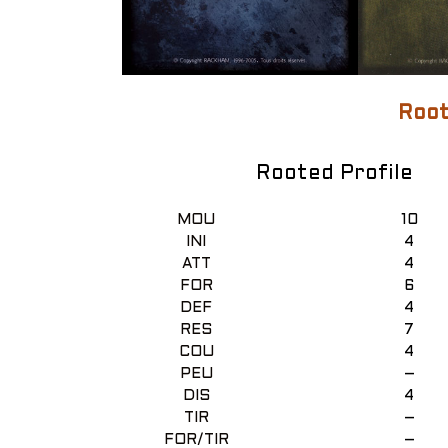
Root
Rooted Profile
MOU
10
INI
4
ATT
4
FOR
6
DEF
4
RES
7
COU
4
PEU
–
DIS
4
TIR
–
FOR/TIR
–