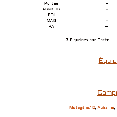
Portée
–
ARM/TIR
–
FOI
–
MAG
–
PA
—
2 Figurines par Carte
Équip
Compé
Mutagène/ 0
,
Acharné
,