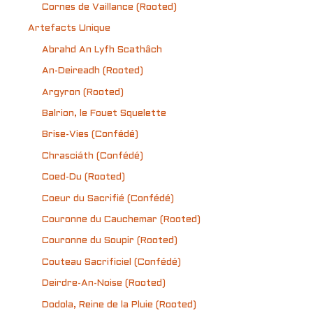
Cornes de Vaillance (Rooted)
Artefacts Unique
Abrahd An Lyfh Scathâch
An-Deireadh (Rooted)
Argyron (Rooted)
Balrion, le Fouet Squelette
Brise-Vies (Confédé)
Chrasciáth (Confédé)
Coed-Du (Rooted)
Coeur du Sacrifié (Confédé)
Couronne du Cauchemar (Rooted)
Couronne du Soupir (Rooted)
Couteau Sacrificiel (Confédé)
Deirdre-An-Noise (Rooted)
Dodola, Reine de la Pluie (Rooted)