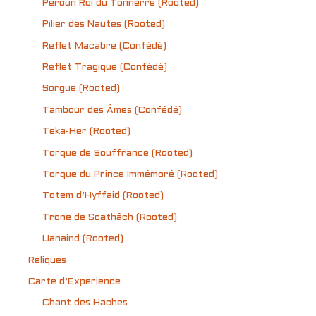
Peroun Roi du Tonnerre (Rooted)
Pilier des Nautes (Rooted)
Reflet Macabre (Confédé)
Reflet Tragique (Confédé)
Sorgue (Rooted)
Tambour des Âmes (Confédé)
Teka-Her (Rooted)
Torque de Souffrance (Rooted)
Torque du Prince Immémoré (Rooted)
Totem d’Hyffaid (Rooted)
Trone de Scathâch (Rooted)
Uanaind (Rooted)
Reliques
Carte d’Experience
Chant des Haches