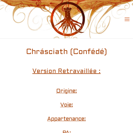
Skip
to
content
Ma
Me
Chrásciath (Confédé)
Version Retravaillée :
Origine:
Voie:
Appartenance: