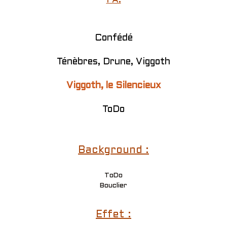
PA:
Confédé
Ténèbres, Drune, Viggoth
Viggoth, le Silencieux
ToDo
Background :
ToDo
Bouclier
Effet :