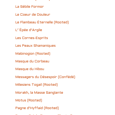
La Sébile Formor
Le Coeur de Douleur
Le Flambeau Éternelle (Rooted)
L’´Épée d’Argile
Les Cornes-Esprits
Les Peaux Shamaniques
Mabinogion (Rooted)
Masque du Corbeau
Masque du Hibou
Messagers du Désespoir (Confédé)
Milesiens Togail (Rooted)
Morakh, la Masse Sanglante
Motus (Rooted)
Pagne d’Hyffaid (Rooted)