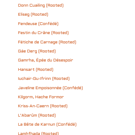
Donn Cuailing (Rooted)
Eliseg (Rooted)
Fendeuse (Confédé)
Festin du Crâne (Rooted)
Fétiche de Carnage (Rooted)
Gáe Derg (Rooted)
Gamrha, Épée du Désespoir
Hansart (Rooted)
Iuchair-Gu-Ifrinn (Rooted)
Javeline Empoisonnée (Confédé)
Kilgorm, Hache Formor
Kriss-An-Caern (Rooted)
L’Abarûm (Rooted)
La Bête de Karnun (Confédé)
Lamhfhada (Rooted)