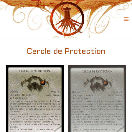
Skip
to
content
Ma
Me
Cercle de Protection