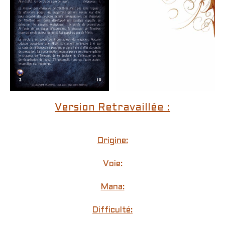
Version Retravaillée :
Origine:
Voie:
Mana:
Difficulté: