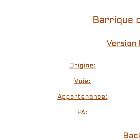
Barrique 
Version 
Origine:
Voie:
Appartenance:
PA:
Bac