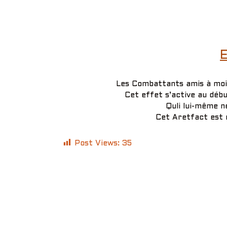
E
Les Combattants amis à moi
Cet effet s’active au début
Quli lui-même ne
Cet Aretfact est r
Post Views:
35