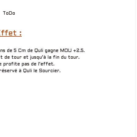
ToDo
ffet :
ns de 5 Cm de Quli gagne MOU +2.5.
 de tour et jusqu’à la fin du tour.
 profite pas de l’effet.
éservé à Quli le Sourcier.