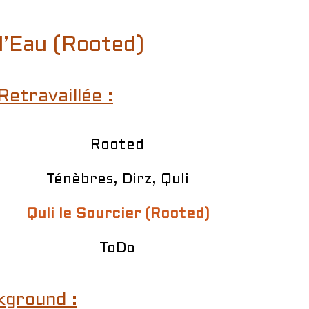
d’Eau (Rooted)
Retravaillée :
Rooted
Ténèbres, Dirz, Quli
Quli le Sourcier (Rooted)
ToDo
kground :