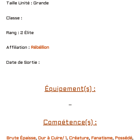
Taille Unité : Grande
Classe :
Rang : 2 Élite
Affiliation :
Rébéllion
Date de Sortie :
Équipement(s) :
–
Compétence(s) :
Brute Épaisse
,
Dur à Cuire/ 1
,
Créature
,
Fanatisme
,
Possédé
,