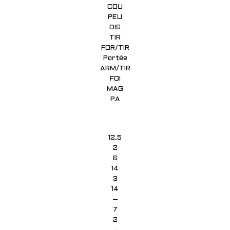
COU
PEU
DIS
TIR
FOR/TIR
Portée
ARM/TIR
FOI
MAG
PA
12.5
2
6
14
3
14
–
7
2