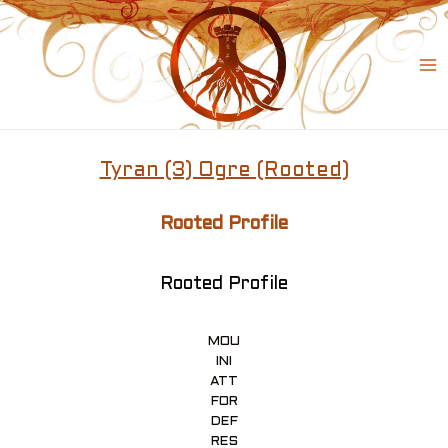
Skip
to
content
Ma
Me
Tyran (3) Ogre (Rooted)
Rooted Profile
Rooted Profile
MOU
INI
ATT
FOR
DEF
RES