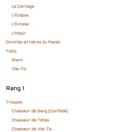
Le Carnage
L’Éclipse
L’Extase
L’Impur
Divinités et Héros du Passé
ToDo
Ilhann
Vile-Tis
Rang 1
Troupes
Chasseur de Sang (Confédé)
Chasseur de Têtes
Chasseur de Vile-Tis