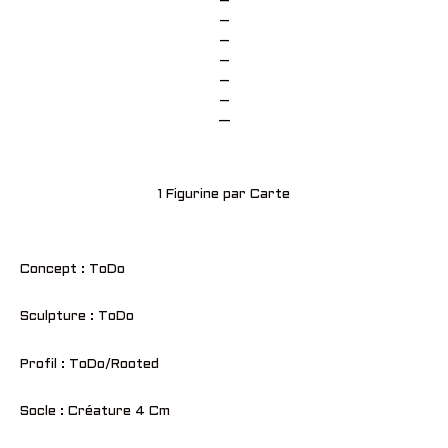
–
–
–
–
–
–
—
1 Figurine par Carte
Concept : ToDo
Sculpture : ToDo
Profil : ToDo/Rooted
Socle : Créature 4 Cm