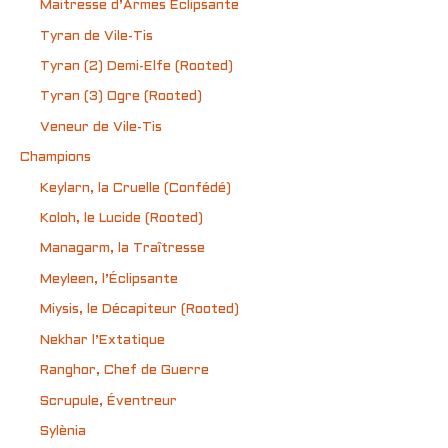
Maitresse d’Armes Éclipsante
Tyran de Vile-Tis
Tyran (2) Demi-Elfe (Rooted)
Tyran (3) Ogre (Rooted)
Veneur de Vile-Tis
Champions
Keylarn, la Cruelle (Confédé)
Koloh, le Lucide (Rooted)
Managarm, la Traîtresse
Meyleen, l’Éclipsante
Miysis, le Décapiteur (Rooted)
Nekhar l’Extatique
Ranghor, Chef de Guerre
Scrupule, Éventreur
Sylènia