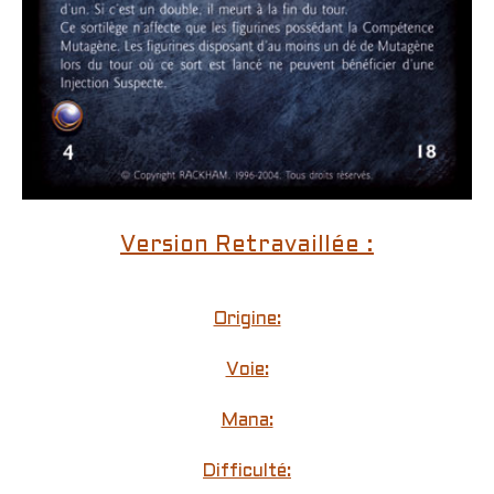
Version Retravaillée :
Origine:
Voie:
Mana:
Difficulté: