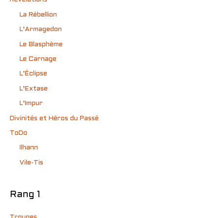
La Rébellion
L’Armagedon
Le Blasphème
Le Carnage
L’Éclipse
L’Extase
L’Impur
Divinités et Héros du Passé
ToDo
Ilhann
Vile-Tis
Rang 1
Troupes