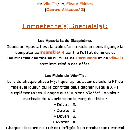
de
Vile-Tis
/ 15,
Fléau/ Fidèles
(
Contre-Attaque/ 2
)
Compétence(s) Spéciale(s) :
Les Apostats du Blasphème.
Quand un Apostat est la cible d’un miracle ennemi, il gange la
compétence
Insensible/ 4
contre l’effet du miracle.
Les miracles des fidèles du culte de
Cernunnos
et de
Vile-Tis
sont immunisé a cet effet.
Les Fidèle de Vile-Tis.
Lors de chaque phase Mystique, après avoir calculé la FT du
fidèle, le joueur qui le contrôle peut gagner jusqu’à X FT
supplémentaires. Il gagne aussi X pions
‘Dette’
. La valeur
maximale de X varie selon le rang du Fidèle :
• Dévot : 2.
• Zélote : 5.
• Doyen : 8.
• Avatar : 15.
Chaque Blessure ou Tué net infligée à un combattant ennemi