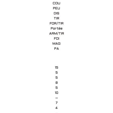
COU
PEU
DIS
TIR
FOR/TIR
Portée
ARM/TIR
FOI
MAG
PA
15
5
5
8
5
10
–
7
4