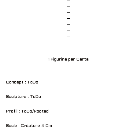
–
–
–
–
–
–
—
1 Figurine par Carte
Concept : ToDo
Sculpture : ToDo
Profil : ToDo/Rooted
Socle : Créature 4 Cm