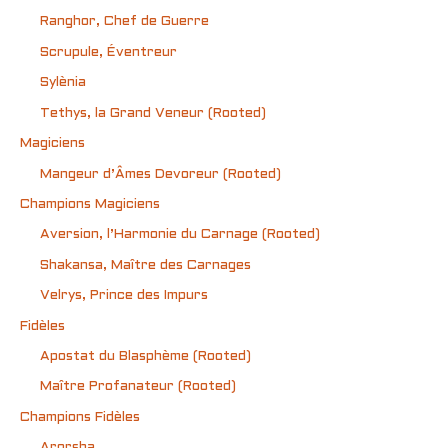
Ranghor, Chef de Guerre
Scrupule, Éventreur
Sylènia
Tethys, la Grand Veneur (Rooted)
Magiciens
Mangeur d’Âmes Devoreur (Rooted)
Champions Magiciens
Aversion, l’Harmonie du Carnage (Rooted)
Shakansa, Maître des Carnages
Velrys, Prince des Impurs
Fidèles
Apostat du Blasphème (Rooted)
Maître Profanateur (Rooted)
Champions Fidèles
Arorsha