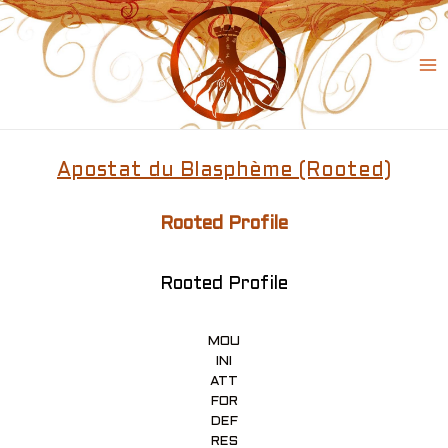
Skip
to
content
Ma
Me
Apostat du Blasphème (Rooted)
Rooted Profile
Rooted Profile
MOU
INI
ATT
FOR
DEF
RES