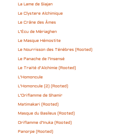
La Lame de Siajan
Le Clystere Alchimique
Le Crâne des Âmes
L’Écu de Mèriaghen
Le Masque Hémostite
Le Nourrisson des Ténèbres (Rooted)
Le Panache de l’Insensé
Le Traité d’Alchimie (Rooted)
L’Homoncule
L’Homoncule (2) (Rooted)
L’Oriflamme de Shamir
Matimakari (Rooted)
Masque du Basileus (Rooted)
Oriflamme d’Inuka (Rooted)
Panorpe (Rooted)