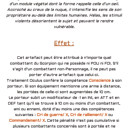
d’un module végétal dont la forme rappelle celle d’un oeil.
Accroché au creux de la nuque, il intensifie les sens de son
propriétaire au-delà des limites humaines. Hélas, les stimuli
violents désorientent le sujet et peuvent le rendre
vulnérable.
Effet :
Cet artefact peut être attribué à n’importe quel
combattant du Scorpion qui ne possède ni POU ni FOI. S’il
s’agit d’un combattant non-Personnage, il ne peut pas
porter d’autre artefact que celui-ci.
Traitement Oculus confère la compétence
Conscience
à son
porteur. Si son équipement mentionne une arme à distance,
les portées de celle-ci sont augmentées de 10 cm.
Le porteur subit un modificateur de -1 en INI, en ATT et en
DEF tant qu’il se trouve à 10 cm ou moins d’un combattant,
ami ou ennemi, doté d’au moins une des compétences
suivantes :
Cri de guerre/ X
,
Cri de ralliement/ X
ou
Commandement/ X
. Cette pénalité n’est pas cumulative si
plusieurs combattants concernés sont à portée et ne