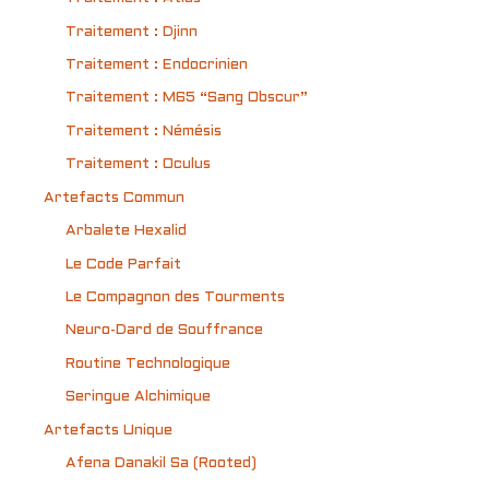
Traitement : Djinn
Traitement : Endocrinien
Traitement : M65 “Sang Obscur”
Traitement : Némésis
Traitement : Oculus
Artefacts Commun
Arbalete Hexalid
Le Code Parfait
Le Compagnon des Tourments
Neuro-Dard de Souffrance
Routine Technologique
Seringue Alchimique
Artefacts Unique
Afena Danakil Sa (Rooted)