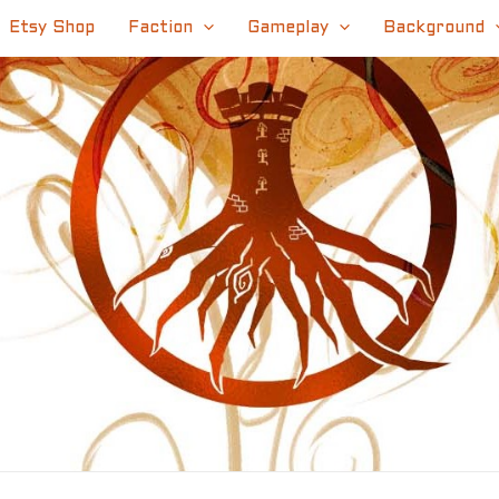
Etsy Shop
Faction
Gameplay
Background