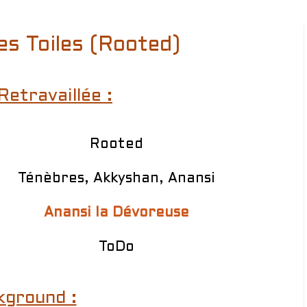
es Toiles (Rooted)
Retravaillée :
Rooted
Ténèbres, Akkyshan, Anansi
Anansi la Dévoreuse
ToDo
kground :