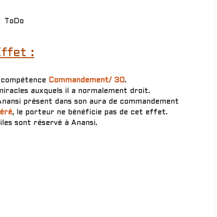
ToDo
ffet :
la compétence
Commandement/ 30
.
iracles auxquels il a normalement droit.
 d’Anansi présent dans son aura de commandement
éré
, le porteur ne bénéficie pas de cet effet.
iles sont réservé à Anansi.