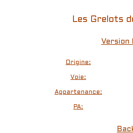
Les Grelots d
Version 
Origine:
Voie:
Appartenance:
PA:
Bac