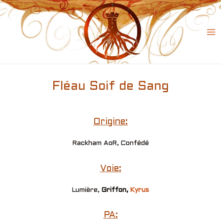
Skip
to
content
Ma
Me
Fléau Soif de Sang
Origine:
Rackham AoR, Confédé
Voie:
Lumière,
Griffon,
Kyrus
PA: