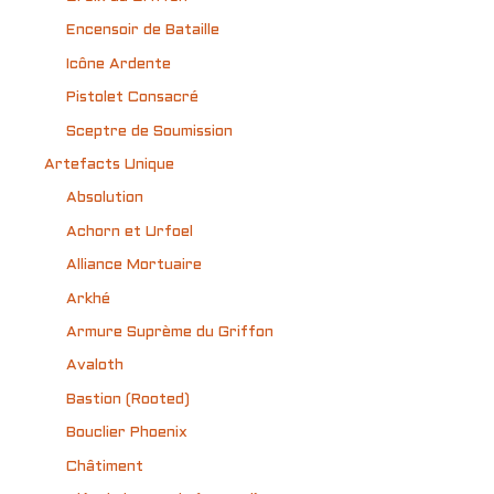
Encensoir de Bataille
Icône Ardente
Pistolet Consacré
Sceptre de Soumission
Artefacts Unique
Absolution
Achorn et Urfoel
Alliance Mortuaire
Arkhé
Armure Suprème du Griffon
Avaloth
Bastion (Rooted)
Bouclier Phoenix
Châtiment