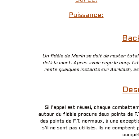
Puissance:
Bac
Un fidèle de Merin se doit de rester tota
delà la mort. Après avoir reçu le coup fat
reste quelques instants sur Aarklash, es
Desc
Si l’appel est réussi, chaque combatta
autour du fidèle procure deux points de F
des points de F.T. normaux, à une exceptio
s’il ne sont pas utilisés. Ils ne comptent 
compé