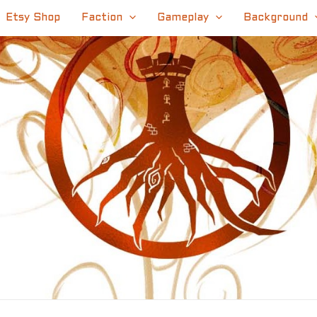
Etsy Shop
Faction
Gameplay
Background