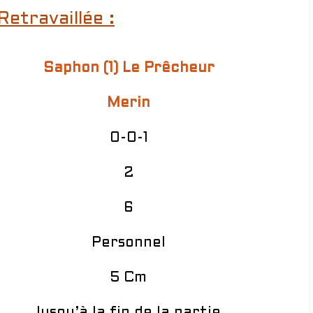
Retravaillée :
Saphon (1) Le Prêcheur
Merin
0-0-1
2
6
Personnel
5 Cm
Jusqu’à la fin de la partie.