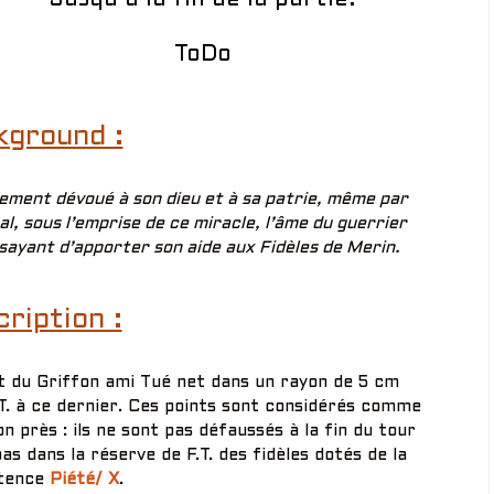
ToDo
kground :
lement dévoué à son dieu et à sa patrie, même par
al, sous l’emprise de ce miracle, l’âme du guerrier
sayant d’apporter son aide aux Fidèles de Merin.
ription :
nt du Griffon ami Tué net dans un rayon de 5 cm
.T. à ce dernier. Ces points sont considérés comme
n près : ils ne sont pas défaussés à la fin du tour
pas dans la réserve de F.T. des fidèles dotés de la
tence
Piété/ X
.