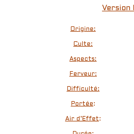
Version 
Origine:
Culte:
Aspects:
Ferveur:
Difficulté:
Portée
:
Air d’Effet
:
Durée: