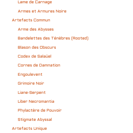
Lame de Carnage
Armes et Armures Noire
Artefacts Commun
Arme des Abysses
Bandelettes des Ténèbres (Rooted)
Blason des Obscurs
Codex de Salaüel
Cornes de Damnation
Engoulevent
Grimoire Noir
Liane-Serpent
Liber Necromantia
Phylactère de Pouvoir
Stigmate Abyssal
Artefacts Unique