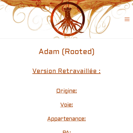
Skip
to
content
Ma
Me
Adam (Rooted)
Version Retravaillée :
Origine:
Voie:
Appartenance: