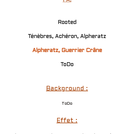
PA:
Rooted
Ténèbres, Achéron, Alpheratz
Alpheratz, Guerrier Crâne
ToDo
Background :
ToDo
Effet :