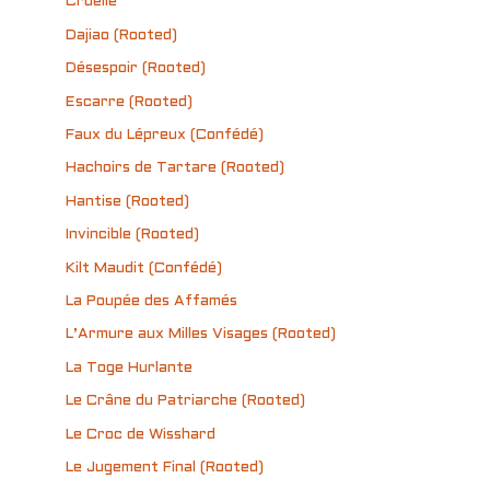
Cruelle
Dajiao (Rooted)
Désespoir (Rooted)
Escarre (Rooted)
Faux du Lépreux (Confédé)
Hachoirs de Tartare (Rooted)
Hantise (Rooted)
Invincible (Rooted)
Kilt Maudit (Confédé)
La Poupée des Affamés
L’Armure aux Milles Visages (Rooted)
La Toge Hurlante
Le Crâne du Patriarche (Rooted)
Le Croc de Wisshard
Le Jugement Final (Rooted)