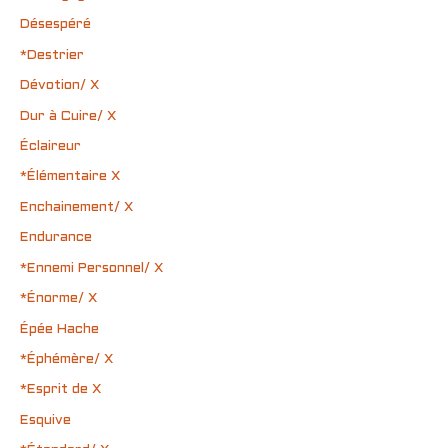
Désespéré
*Destrier
Dévotion/ X
Dur à Cuire/ X
Éclaireur
*Élémentaire X
Enchainement/ X
Endurance
*Ennemi Personnel/ X
*Énorme/ X
Épée Hache
*Éphémère/ X
*Esprit de X
Esquive