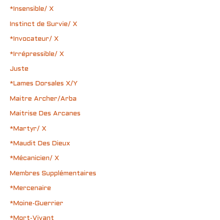
*Insensible/ X
Instinct de Survie/ X
*Invocateur/ X
*Irrépressible/ X
Juste
*Lames Dorsales X/Y
Maitre Archer/Arba
Maitrise Des Arcanes
*Martyr/ X
*Maudit Des Dieux
*Mécanicien/ X
Membres Supplémentaires
*Mercenaire
*Moine-Guerrier
*Mort-Vivant