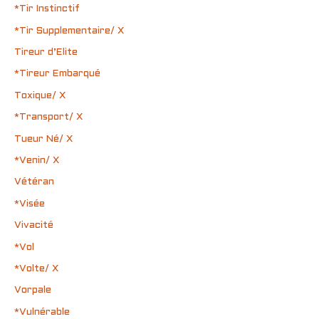
*Tir Instinctif
*Tir Supplementaire/ X
Tireur d’Elite
*Tireur Embarqué
Toxique/ X
*Transport/ X
Tueur Né/ X
*Venin/ X
Vétéran
*Visée
Vivacité
*Vol
*Volte/ X
Vorpale
*Vulnérable