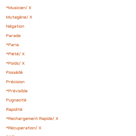
*Musicien/ X
Mutagène/ X
Négation
Parade
*Paria
*Pièté/ X
*Poids/ X
Possédé
Précision
*Prévisible
Pugnacité
Rapidité
*Rechargement Rapide/ X
*Récuperation/ X