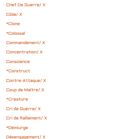
Chef De Guerre/ X
Cible/ X
*Clone
*Colossal
Commandement/ X
Concentration/ X
Conscience
*Construct
Contre-Attaque/ X
Coup de Maître/ X
*Creature
Cri de Guerre/ X
Cri de Ralliement/ X
*Démiurge
Désengagement/ X