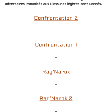
adversaires immunisés aux Blessures légères sont Sonnés.
Confrontation 2
–
Confrontation 1
–
Rag’Narok
–
Rag’Narok 2
–