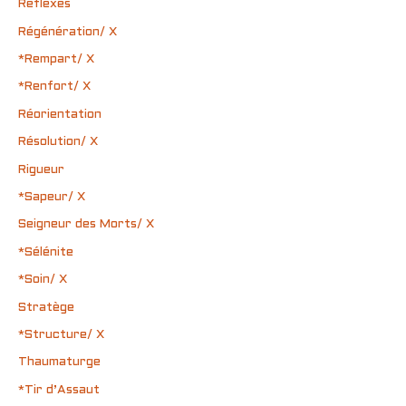
Réflexes
Régénération/ X
*Rempart/ X
*Renfort/ X
Réorientation
Résolution/ X
Rigueur
*Sapeur/ X
Seigneur des Morts/ X
*Sélénite
*Soin/ X
Stratège
*Structure/ X
Thaumaturge
*Tir d’Assaut