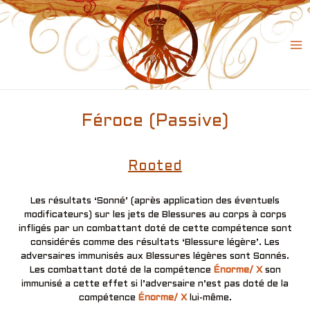
Skip
to
content
Ma
Me
Féroce (Passive)
Rooted
Les résultats ‘Sonné’ (après application des éventuels
modificateurs) sur les jets de Blessures au corps à corps
infligés par un combattant doté de cette compétence sont
considérés comme des résultats ‘Blessure légère’. Les
adversaires immunisés aux Blessures légères sont Sonnés.
Les combattant doté de la compétence
Énorme/ X
son
immunisé a cette effet si l’adversaire n’est pas doté de la
compétence
Énorme/ X
lui-même.