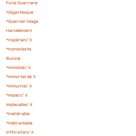
Furie Guerriere
*Gigantesque
*Guerrier-Mage
Harcèlement
*Hypérien/ X
*Iconoclaste
Illuminé
*Immobile/ X
*Immortel de X
*Immunité/ X
*Impact/ X
Implacable/ X
*Inaltérable
*Inébranlable
Infiltration/ X