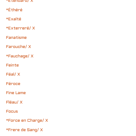
*Étendard/ X
*Éthéré
*Exalté
*Exterreré/ X
Fanatisme
Farouche/ X
*Fauchage/ X
Feinte
Féal/ X
Féroce
Fine Lame
Fléau/ X
Focus
*Force en Charge/ X
*Frere de Sang/ X