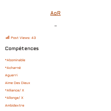
AoR
–
Post Views:
43
Compétences
*Abominable
*Acharné
Aguerri
Aime Des Dieux
*Alliance/ X
*Allonge/ X
Ambidextre