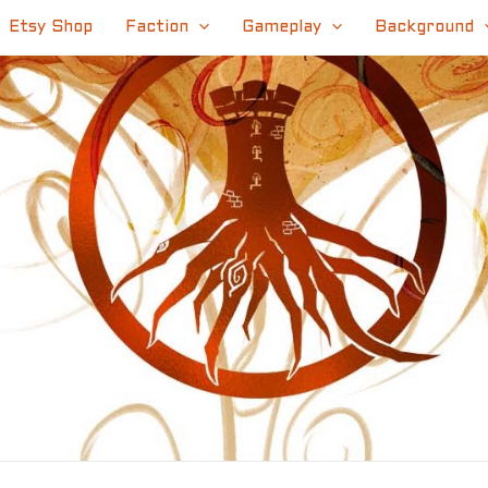
Etsy Shop
Faction
Gameplay
Background