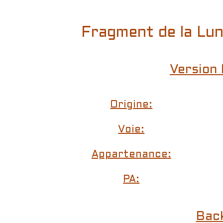
Fragment de la Lu
Version 
Origine:
Voie:
Appartenance:
PA:
Bac