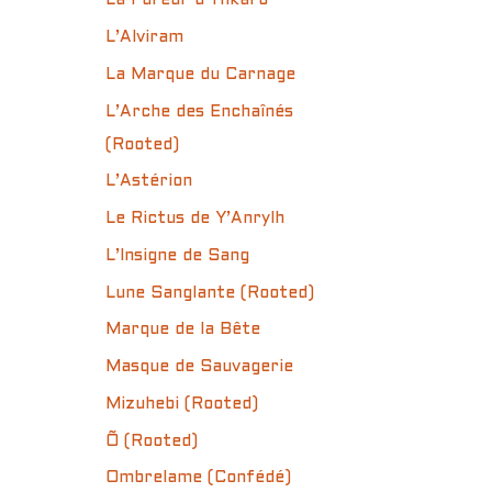
La Fureur d’Ynkarô
L’Alviram
La Marque du Carnage
L’Arche des Enchaînés
(Rooted)
L’Astérion
Le Rictus de Y’Anrylh
L’Insigne de Sang
Lune Sanglante (Rooted)
Marque de la Bête
Masque de Sauvagerie
Mizuhebi (Rooted)
Õ (Rooted)
Ombrelame (Confédé)