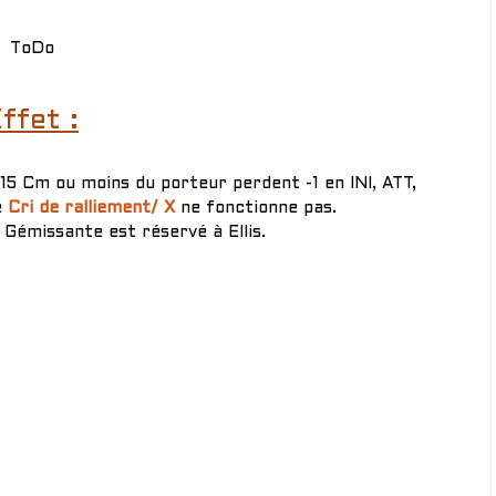
ToDo
ffet :
5 Cm ou moins du porteur perdent -1 en INI, ATT,
e
Cri de ralliement/ X
ne fonctionne pas.
Gémissante est réservé à Ellis.