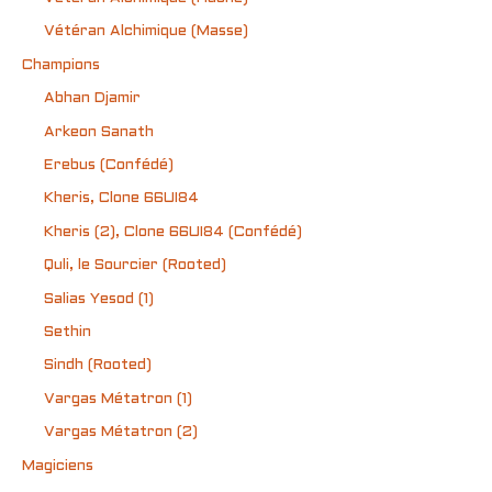
Vétéran Alchimique (Masse)
Champions
Abhan Djamir
Arkeon Sanath
Erebus (Confédé)
Kheris, Clone 66UI84
Kheris (2), Clone 66UI84 (Confédé)
Quli, le Sourcier (Rooted)
Salias Yesod (1)
Sethin
Sindh (Rooted)
Vargas Métatron (1)
Vargas Métatron (2)
Magiciens