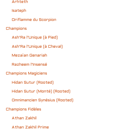
Arhteth
Isateph
Oriflamme du Scorpion
Champions
Ash’Ra l’Unique (à Pied)
Ash’Ra l’Unique (à Cheval)
Mezaïan Genariah
Razheem l’Insensé
Champions Magiciens
Hidan Sutur (Rooted)
Hidan Sutur (Monté) (Rooted)
Omnimancien Synésius (Rooted)
Champions Fidèles
Athan Zakhil
Athan Zakhil Prime