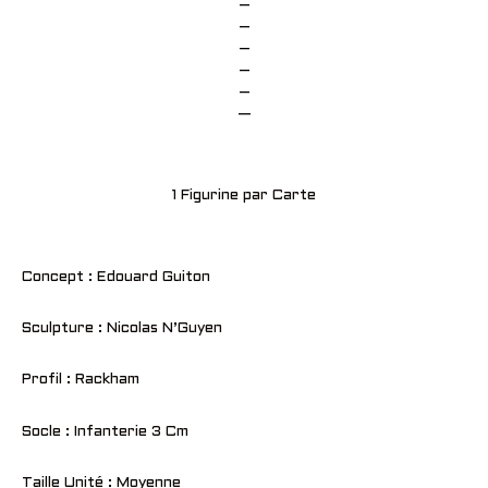
–
–
–
–
–
—
1 Figurine par Carte
Concept : Edouard Guiton
Sculpture : Nicolas N’Guyen
Profil : Rackham
Socle : Infanterie 3 Cm
Taille Unité : Moyenne