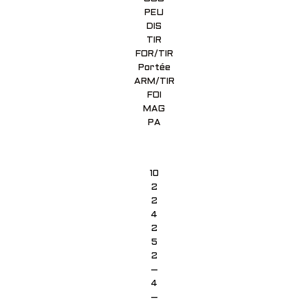
PEU
DIS
TIR
FOR/TIR
Portée
ARM/TIR
FOI
MAG
PA
10
2
2
4
2
5
2
–
4
–