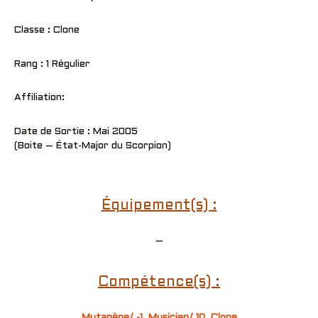
Classe : Clone
Rang : 1 Régulier
Affiliation:
Date de Sortie : Mai 2005
(Boite – État-Major du Scorpion)
Équipement(s) :
–
Compétence(s) :
Mutagène/ -1
,
Musicien/ 10
,
Clone