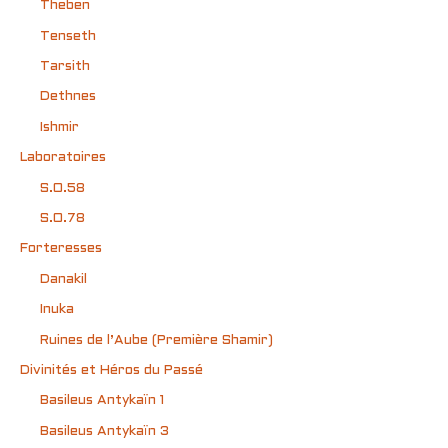
Theben
Tenseth
Tarsith
Dethnes
Ishmir
Laboratoires
S.O.58
S.O.78
Forteresses
Danakil
Inuka
Ruines de l’Aube (Première Shamir)
Divinités et Héros du Passé
Basileus Antykaïn 1
Basileus Antykaïn 3