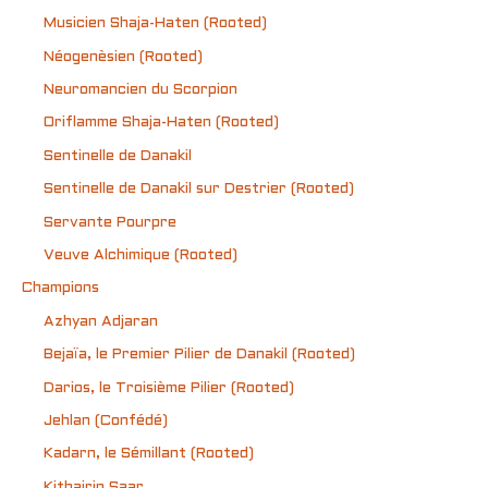
Musicien Shaja-Haten (Rooted)
Néogenèsien (Rooted)
Neuromancien du Scorpion
Oriflamme Shaja-Haten (Rooted)
Sentinelle de Danakil
Sentinelle de Danakil sur Destrier (Rooted)
Servante Pourpre
Veuve Alchimique (Rooted)
Champions
Azhyan Adjaran
Bejaïa, le Premier Pilier de Danakil (Rooted)
Darios, le Troisième Pilier (Rooted)
Jehlan (Confédé)
Kadarn, le Sémillant (Rooted)
Kithairin Saar