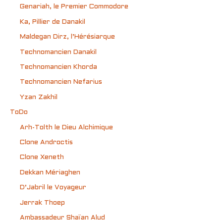
Genariah, le Premier Commodore
Ka, Pillier de Danakil
Maldegan Dirz, l’Hérésiarque
Technomancien Danakil
Technomancien Khorda
Technomancien Nefarius
Yzan Zakhil
ToDo
Arh-Tolth le Dieu Alchimique
Clone Androctis
Clone Xeneth
Dekkan Mériaghen
D’Jabril le Voyageur
Jerrak Thoep
Ambassadeur Shaïan Alud