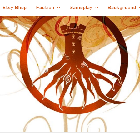
Etsy Shop
Faction
Gameplay
Background