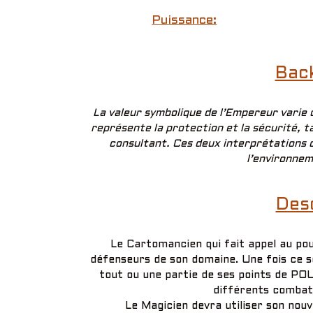
Puissance:
Bac
La valeur symbolique de l’Empereur varie
représente la protection et la sécurité, tan
consultant. Ces deux interprétations o
l’environnem
Desc
Le Cartomancien qui fait appel au pou
défenseurs de son domaine. Une fois ce s
tout ou une partie de ses points de POU
différents combat
Le Magicien devra utiliser son nouv