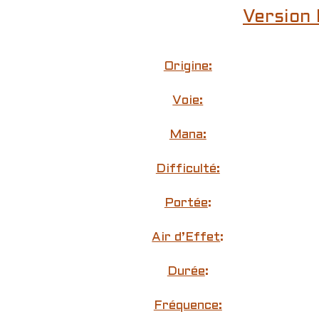
Version 
Origine:
Voie:
Mana:
Difficulté:
Portée
:
Air d’Effet
:
Durée
:
Fréquence: