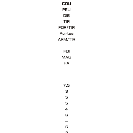
COU
PEU
DIS
TIR
FOR/TIR
Portée
ARM/TIR
FOI
MAG
PA
7.5
3
5
5
4
6
–
6