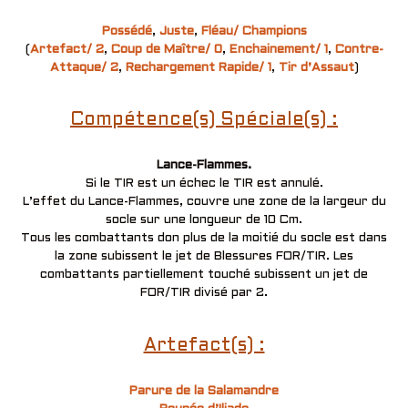
Possédé
,
Juste
,
Fléau/ Champions
(
Artefact/ 2
,
Coup de Maître/ 0
,
Enchainement/ 1
,
Contre-
Attaque/ 2
,
Rechargement Rapide/ 1
,
Tir d’Assaut
)
Compétence(s) Spéciale(s) :
Lance-Flammes.
Si le TIR est un échec le TIR est annulé.
L’effet du Lance-Flammes, couvre une zone de la largeur du
socle sur une longueur de 10 Cm.
Tous les combattants don plus de la moitié du socle est dans
la zone subissent le jet de Blessures FOR/TIR. Les
combattants partiellement touché subissent un jet de
FOR/TIR divisé par 2.
Artefact(s) :
Parure de la Salamandre