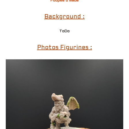
Poupée d’Iliade
Background :
ToDo
Photos Figurines :