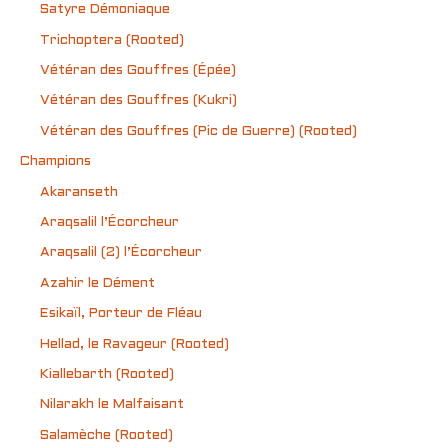
Satyre Démoniaque
Trichoptera (Rooted)
Vétéran des Gouffres (Épée)
Vétéran des Gouffres (Kukri)
Vétéran des Gouffres (Pic de Guerre) (Rooted)
Champions
Akaranseth
Araqsalil l’Écorcheur
Araqsalil (2) l’Écorcheur
Azahir le Dément
Esikaïl, Porteur de Fléau
Hellad, le Ravageur (Rooted)
Kiallebarth (Rooted)
Nilarakh le Malfaisant
Salamèche (Rooted)