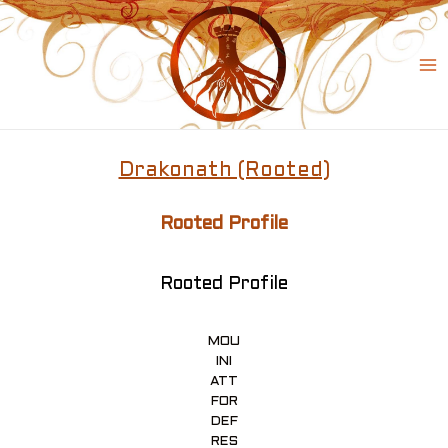
Skip
to
content
Ma
Me
Drakonath (Rooted)
Rooted Profile
Rooted Profile
MOU
INI
ATT
FOR
DEF
RES