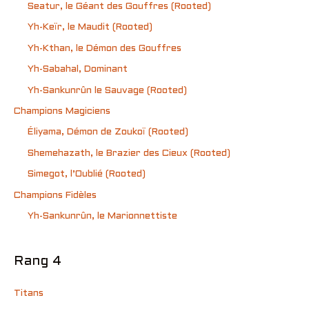
Seatur, le Géant des Gouffres (Rooted)
Yh-Keïr, le Maudit (Rooted)
Yh-Kthan, le Démon des Gouffres
Yh-Sabahal, Dominant
Yh-Sankunrûn le Sauvage (Rooted)
Champions Magiciens
Éliyama, Démon de Zoukoï (Rooted)
Shemehazath, le Brazier des Cieux (Rooted)
Simegot, l’Oublié (Rooted)
Champions Fidèles
Yh-Sankunrûn, le Marionnettiste
Rang 4
Titans