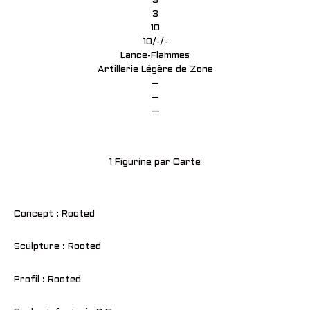
3
3
10
10/-/-
Lance-Flammes
Artillerie Légère de Zone
–
–
—
1 Figurine par Carte
Concept : Rooted
Sculpture : Rooted
Profil : Rooted