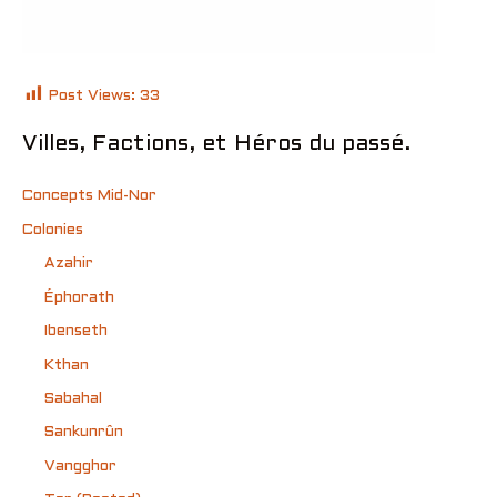
Post Views:
33
Villes, Factions, et Héros du passé.
Concepts Mid-Nor
Colonies
Azahir
Éphorath
Ibenseth
Kthan
Sabahal
Sankunrûn
Vangghor