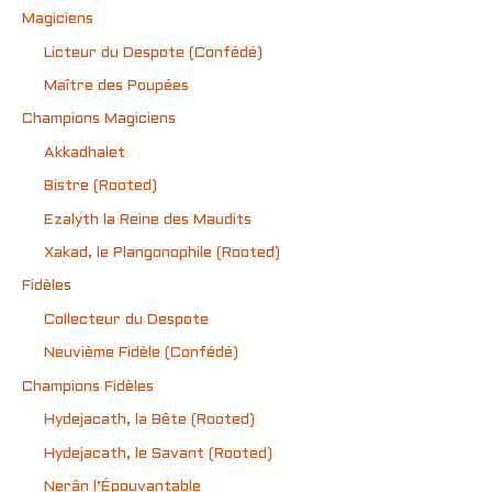
Magiciens
Licteur du Despote (Confédé)
Maître des Poupées
Champions Magiciens
Akkadhalet
Bistre (Rooted)
Ezalyth la Reine des Maudits
Xakad, le Plangonophile (Rooted)
Fidèles
Collecteur du Despote
Neuvième Fidèle (Confédé)
Champions Fidèles
Hydejacath, la Bête (Rooted)
Hydejacath, le Savant (Rooted)
Nerân l’Épouvantable