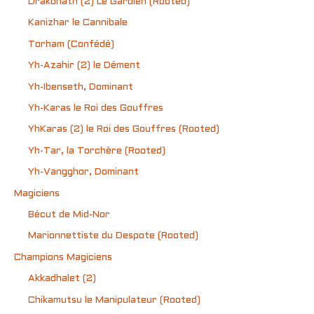
Drakonath (2) Le Gardien (Rooted)
Kanizhar le Cannibale
Torham (Confédé)
Yh-Azahir (2) le Dément
Yh-Ibenseth, Dominant
Yh-Karas le Roi des Gouffres
YhKaras (2) le Roi des Gouffres (Rooted)
Yh-Tar, la Torchère (Rooted)
Yh-Vangghor, Dominant
Magiciens
Bécut de Mid-Nor
Marionnettiste du Despote (Rooted)
Champions Magiciens
Akkadhalet (2)
Chikamutsu le Manipulateur (Rooted)