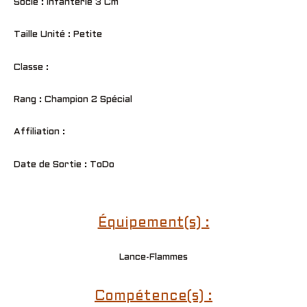
Socle : Infanterie 3 Cm
Taille Unité : Petite
Classe :
Rang : Champion 2 Spécial
Affiliation :
Date de Sortie : ToDo
Équipement(s) :
Lance-Flammes
Compétence(s) :