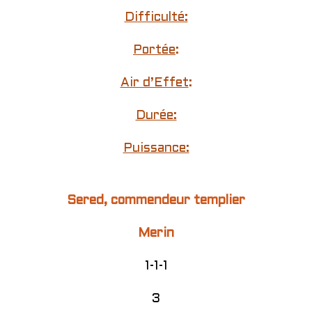
Difficulté:
Portée
:
Air d’Effet
:
Durée:
Puissance:
Sered, commendeur templier
Merin
1-1-1
3