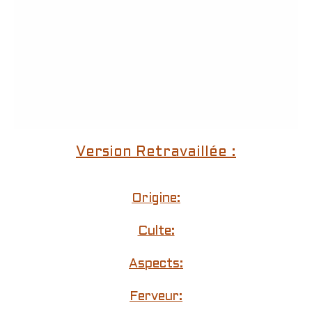
Version Retravaillée :
Origine:
Culte:
Aspects:
Ferveur: