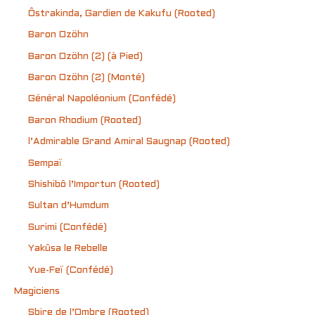
Ôstrakinda, Gardien de Kakufu (Rooted)
Baron Ozöhn
Baron Ozöhn (2) (à Pied)
Baron Ozöhn (2) (Monté)
Général Napoléonium (Confédé)
Baron Rhodium (Rooted)
l’Admirable Grand Amiral Saugnap (Rooted)
Sempaï
Shishibô l’Importun (Rooted)
Sultan d’Humdum
Surimi (Confédé)
Yakûsa le Rebelle
Yue-Feï (Confédé)
Magiciens
Sbire de l’Ombre (Rooted)