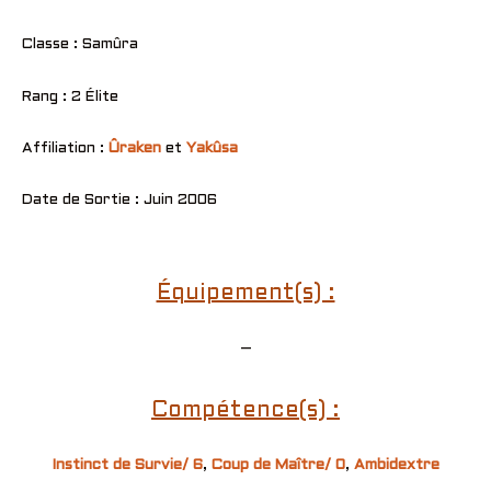
Classe : Samûra
Rang : 2 Élite
Affiliation :
Ûraken
et
Yakûsa
Date de Sortie : Juin 2006
Équipement(s) :
–
Compétence(s) :
Instinct de Survie/ 6
,
Coup de Maître/ 0
,
Ambidextre