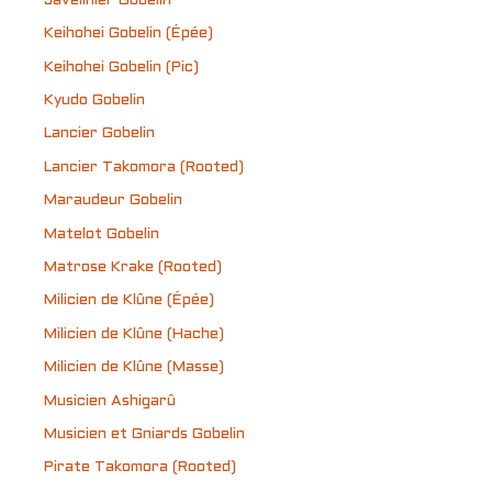
Javelinier Gobelin
Keihohei Gobelin (Épée)
Keihohei Gobelin (Pic)
Kyudo Gobelin
Lancier Gobelin
Lancier Takomora (Rooted)
Maraudeur Gobelin
Matelot Gobelin
Matrose Krake (Rooted)
Milicien de Klûne (Épée)
Milicien de Klûne (Hache)
Milicien de Klûne (Masse)
Musicien Ashigarû
Musicien et Gniards Gobelin
Pirate Takomora (Rooted)