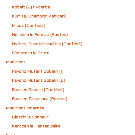
Kobalt (2) l’Acerbe
Kûmité, Champion Ashigarû
Micoz (Confédé)
Nômdum le Fennec (Rooted)
Nythro, Quartier-Maître (Confédé)
Sûmotoro la Brute
Magiciens
Psycho Mutant Gobelin (1)
Psycho Mutant Gobelin (2)
Sorcier Gobelin (Confédé)
Sorcier Takomora (Rooted)
Magiciens Incarnés
Gidzzit le Sonneur
Kerozen le Tentaculaire