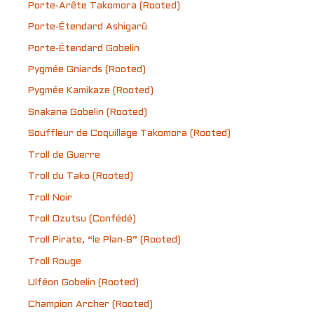
Porte-Arête Takomora (Rooted)
Porte-Étendard Ashigarû
Porte-Étendard Gobelin
Pygmée Gniards (Rooted)
Pygmée Kamikaze (Rooted)
Snakana Gobelin (Rooted)
Souffleur de Coquillage Takomora (Rooted)
Troll de Guerre
Troll du Tako (Rooted)
Troll Noir
Troll Ozutsu (Confédé)
Troll Pirate, “le Plan-B” (Rooted)
Troll Rouge
Ulféon Gobelin (Rooted)
Champion Archer (Rooted)