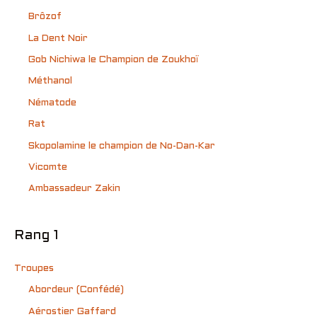
Brôzof
La Dent Noir
Gob Nichiwa le Champion de Zoukhoï
Méthanol
Nématode
Rat
Skopolamine le champion de No-Dan-Kar
Vicomte
Ambassadeur Zakin
Rang 1
Troupes
Abordeur (Confédé)
Aérostier Gaffard