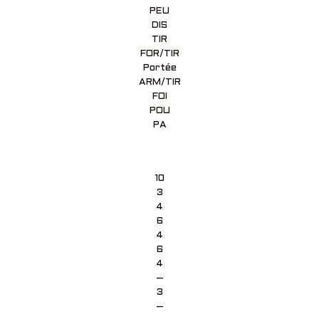
PEU
DIS
TIR
FOR/TIR
Portée
ARM/TIR
FOI
POU
PA
10
3
4
6
4
6
4
–
3
–