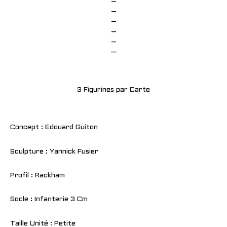
–
–
–
–
–
—
3 Figurines par Carte
Concept : Edouard Guiton
Sculpture : Yannick Fusier
Profil : Rackham
Socle : Infanterie 3 Cm
Taille Unité : Petite