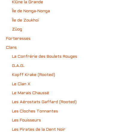
Klûne la Grande
Île de Nonga-Nonga
Île de Zoukhoï
Zûog
Forteresses
Clans
La Confrérie des Boulets Rouges
G.A.G.
Kopff Krake (Rooted)
Le Clan X
Le Marais Chaussé
Les Aérostats Gaffard (Rooted)
Les Cloches Tonnantes
Les Fouisseurs
Les Pirates de la Dent Noir