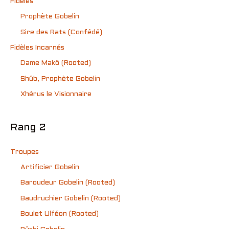
Fidèles
Prophète Gobelin
Sire des Rats (Confédé)
Fidèles Incarnés
Dame Makô (Rooted)
Shûb, Prophète Gobelin
Xhérus le Visionnaire
Rang 2
Troupes
Artificier Gobelin
Baroudeur Gobelin (Rooted)
Baudruchier Gobelin (Rooted)
Boulet Ulféon (Rooted)