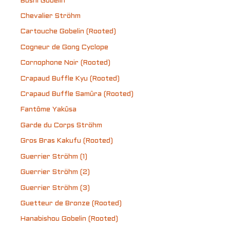
Bûshi Gobelin
Chevalier Ströhm
Cartouche Gobelin (Rooted)
Cogneur de Gong Cyclope
Cornophone Noir (Rooted)
Crapaud Buffle Kyu (Rooted)
Crapaud Buffle Samûra (Rooted)
Fantôme Yakûsa
Garde du Corps Ströhm
Gros Bras Kakufu (Rooted)
Guerrier Ströhm (1)
Guerrier Ströhm (2)
Guerrier Ströhm (3)
Guetteur de Bronze (Rooted)
Hanabishou Gobelin (Rooted)