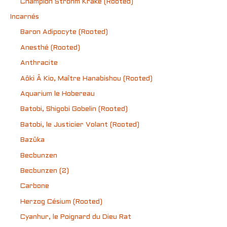
Champion Ströhm Krake (Rooted)
Incarnés
Baron Adipocyte (Rooted)
Anesthé (Rooted)
Anthracite
Aôki Â Kio, Maître Hanabishou (Rooted)
Aquarium le Hobereau
Batobi, Shigobi Gobelin (Rooted)
Batobi, le Justicier Volant (Rooted)
Bazûka
Becbunzen
Becbunzen (2)
Carbone
Herzog Césium (Rooted)
Cyanhur, le Poignard du Dieu Rat