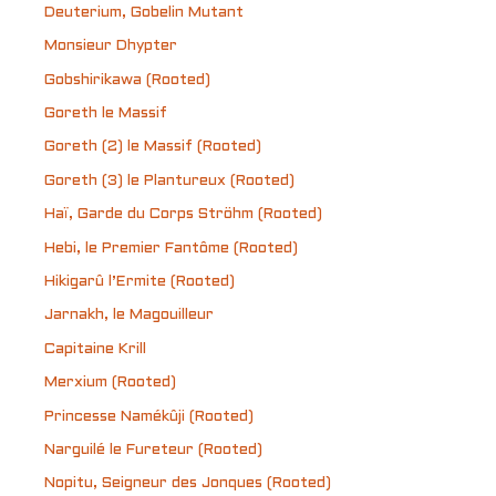
Deuterium, Gobelin Mutant
Monsieur Dhypter
Gobshirikawa (Rooted)
Goreth le Massif
Goreth (2) le Massif (Rooted)
Goreth (3) le Plantureux (Rooted)
Haï, Garde du Corps Ströhm (Rooted)
Hebi, le Premier Fantôme (Rooted)
Hikigarû l’Ermite (Rooted)
Jarnakh, le Magouilleur
Capitaine Krill
Merxium (Rooted)
Princesse Namékûji (Rooted)
Narguilé le Fureteur (Rooted)
Nopitu, Seigneur des Jonques (Rooted)