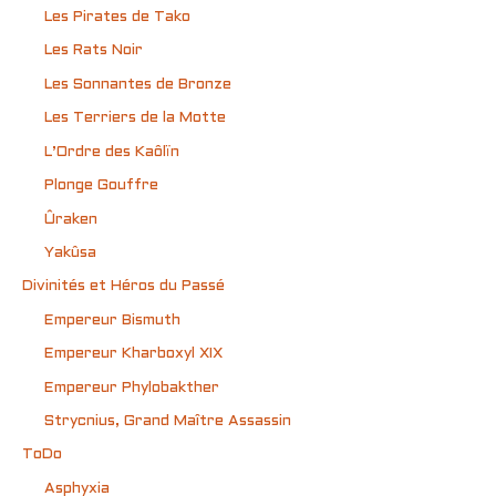
Les Pirates de Tako
Les Rats Noir
Les Sonnantes de Bronze
Les Terriers de la Motte
L’Ordre des Kaôlïn
Plonge Gouffre
Ûraken
Yakûsa
Divinités et Héros du Passé
Empereur Bismuth
Empereur Kharboxyl XIX
Empereur Phylobakther
Strycnius, Grand Maître Assassin
ToDo
Asphyxia