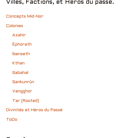
Villes, Factions, et Héros du passé.
Concepts Mid-Nor
Colonies
Azahir
Éphorath
Ibenseth
Kthan
Sabahal
Sankunrûn
Vangghor
Tar (Rooted)
Divinités et Héros du Passé
ToDo