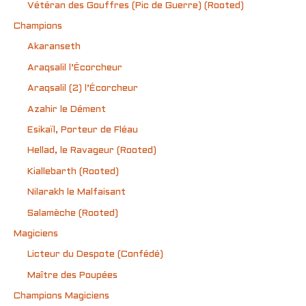
Vétéran des Gouffres (Pic de Guerre) (Rooted)
Champions
Akaranseth
Araqsalil l’Écorcheur
Araqsalil (2) l’Écorcheur
Azahir le Dément
Esikaïl, Porteur de Fléau
Hellad, le Ravageur (Rooted)
Kiallebarth (Rooted)
Nilarakh le Malfaisant
Salamèche (Rooted)
Magiciens
Licteur du Despote (Confédé)
Maître des Poupées
Champions Magiciens