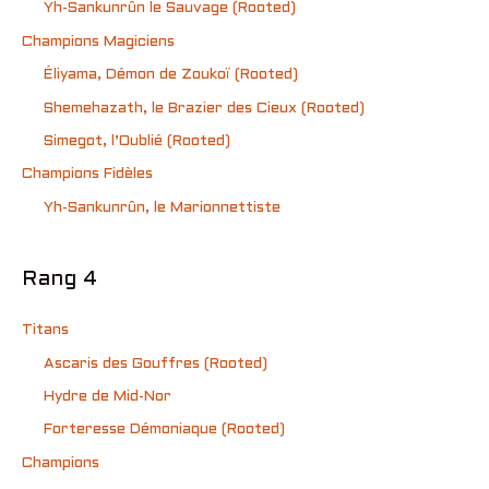
Yh-Sankunrûn le Sauvage (Rooted)
Champions Magiciens
Éliyama, Démon de Zoukoï (Rooted)
Shemehazath, le Brazier des Cieux (Rooted)
Simegot, l’Oublié (Rooted)
Champions Fidèles
Yh-Sankunrûn, le Marionnettiste
Rang 4
Titans
Ascaris des Gouffres (Rooted)
Hydre de Mid-Nor
Forteresse Démoniaque (Rooted)
Champions