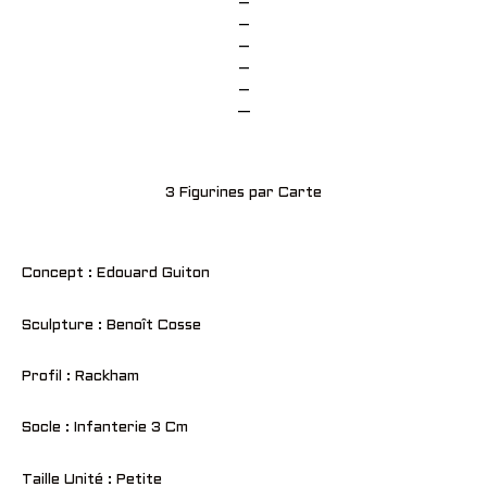
–
–
–
–
–
—
3 Figurines par Carte
Concept : Edouard Guiton
Sculpture : Benoît Cosse
Profil : Rackham
Socle : Infanterie 3 Cm
Taille Unité : Petite