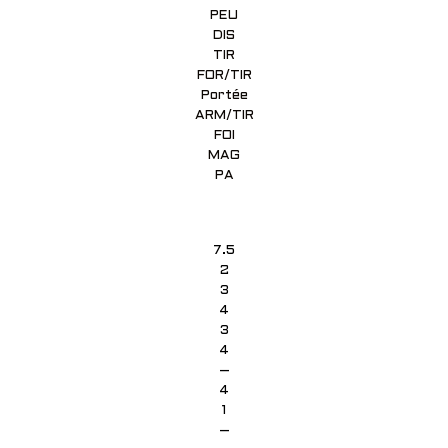
PEU
DIS
TIR
FOR/TIR
Portée
ARM/TIR
FOI
MAG
PA
7.5
2
3
4
3
4
–
4
1
–