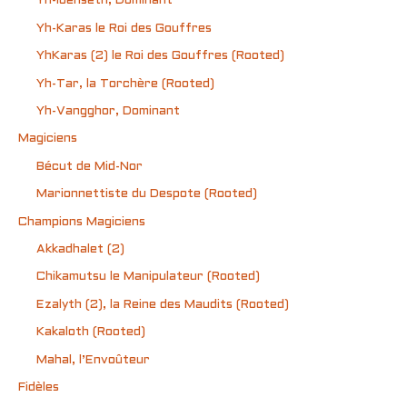
Yh-Ibenseth, Dominant
Yh-Karas le Roi des Gouffres
YhKaras (2) le Roi des Gouffres (Rooted)
Yh-Tar, la Torchère (Rooted)
Yh-Vangghor, Dominant
Magiciens
Bécut de Mid-Nor
Marionnettiste du Despote (Rooted)
Champions Magiciens
Akkadhalet (2)
Chikamutsu le Manipulateur (Rooted)
Ezalyth (2), la Reine des Maudits (Rooted)
Kakaloth (Rooted)
Mahal, l’Envoûteur
Fidèles