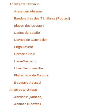
Artefacts Commun
Arme des Abysses
Bandelettes des Ténèbres (Rooted)
Blason des Obscurs
Codex de Salaüel
Cornes de Damnation
Engoulevent
Grimoire Noir
Liane-Serpent
Liber Necromantia
Phylactère de Pouvoir
Stigmate Abyssal
Artefacts Unique
Abrachir (Rooted)
Acamar (Rooted)