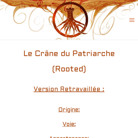
Skip
to
content
Ma
Me
Le Crâne du Patriarche
(Rooted)
Version Retravaillée :
Origine:
Voie: