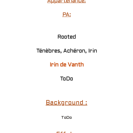
Appartenance:
PA:
Rooted
Ténèbres, Achéron, Irin
Irin de Vanth
ToDo
Background :
ToDo