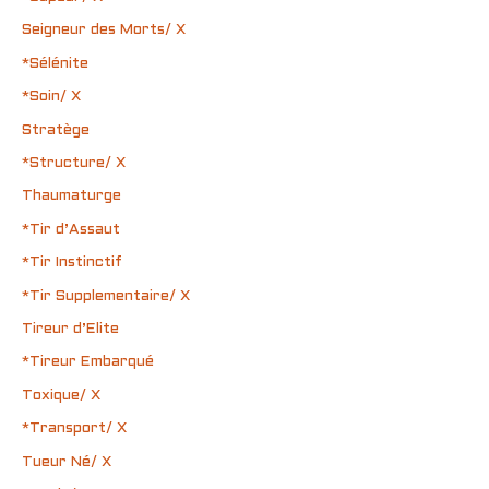
Seigneur des Morts/ X
*Sélénite
*Soin/ X
Stratège
*Structure/ X
Thaumaturge
*Tir d’Assaut
*Tir Instinctif
*Tir Supplementaire/ X
Tireur d’Elite
*Tireur Embarqué
Toxique/ X
*Transport/ X
Tueur Né/ X