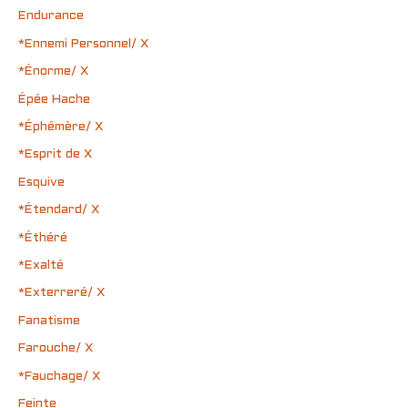
Endurance
*Ennemi Personnel/ X
*Énorme/ X
Épée Hache
*Éphémère/ X
*Esprit de X
Esquive
*Étendard/ X
*Éthéré
*Exalté
*Exterreré/ X
Fanatisme
Farouche/ X
*Fauchage/ X
Feinte