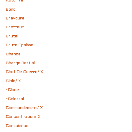
Autorité
Bond
Bravoure
Bretteur
Brutal
Brute Épaisse
Chance
Charge Bestial
Chef De Guerre/ X
Cible/ X
*Clone
*Colossal
Commandement/ X
Concentration/ X
Conscience