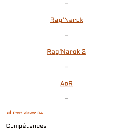
–
Rag’Narok
–
Rag’Narok 2
–
AoR
–
Post Views:
34
Compétences