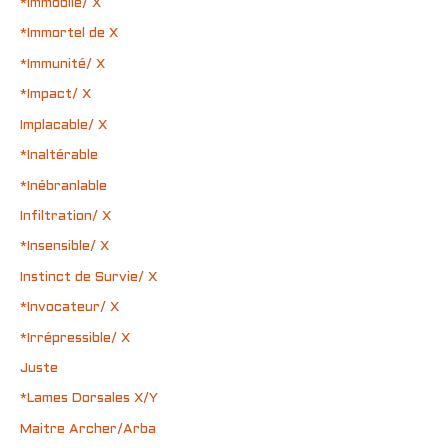
*Immobile/ X
*Immortel de X
*Immunité/ X
*Impact/ X
Implacable/ X
*Inaltérable
*Inébranlable
Infiltration/ X
*Insensible/ X
Instinct de Survie/ X
*Invocateur/ X
*Irrépressible/ X
Juste
*Lames Dorsales X/Y
Maitre Archer/Arba