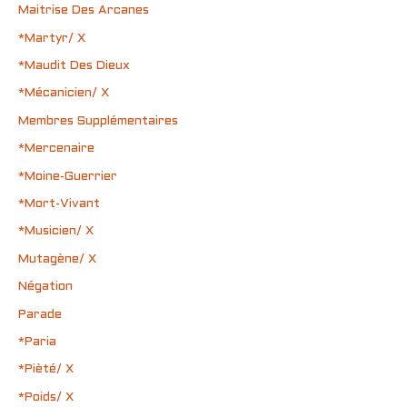
Maitrise Des Arcanes
*Martyr/ X
*Maudit Des Dieux
*Mécanicien/ X
Membres Supplémentaires
*Mercenaire
*Moine-Guerrier
*Mort-Vivant
*Musicien/ X
Mutagène/ X
Négation
Parade
*Paria
*Pièté/ X
*Poids/ X