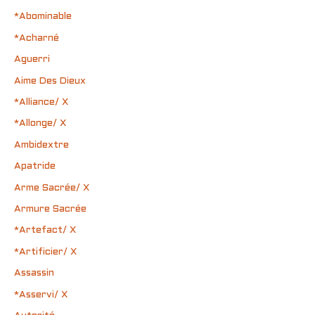
*Abominable
*Acharné
Aguerri
Aime Des Dieux
*Alliance/ X
*Allonge/ X
Ambidextre
Apatride
Arme Sacrée/ X
Armure Sacrée
*Artefact/ X
*Artificier/ X
Assassin
*Asservi/ X