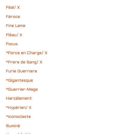
Féal/ X
Féroce
Fine Lame
Fléau/ X
Focus
*Force en Charge/ X
*Frere de Sang/ X
Furie Guerriere
*Gigantesque
*Guerrier-Mage
Harcèlement
*Hypérien/ X
*Iconoclaste
Illuminé