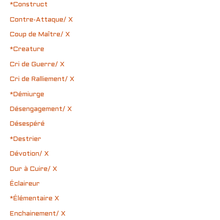
*Construct
Contre-Attaque/ X
Coup de Maître/ X
*Creature
Cri de Guerre/ X
Cri de Ralliement/ X
*Démiurge
Désengagement/ X
Désespéré
*Destrier
Dévotion/ X
Dur à Cuire/ X
Éclaireur
*Élémentaire X
Enchainement/ X