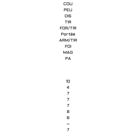
COU
PEU
DIS
TIR
FOR/TIR
Portée
ARM/TIR
FOI
MAG
PA
10
4
7
7
7
8
6
–
7