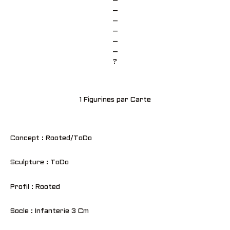
–
–
–
–
–
–
?
1 Figurines par Carte
Concept : Rooted/ToDo
Sculpture : ToDo
Profil : Rooted
Socle : Infanterie 3 Cm