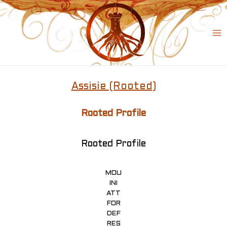
Skip
to
content
Ma
Me
Assisie (Rooted)
Rooted Profile
Rooted Profile
MOU
INI
ATT
FOR
DEF
RES