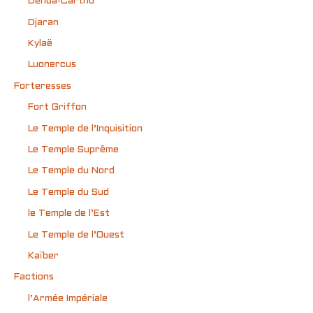
Denda-Cartho
Djaran
Kylaë
Luonercus
Forteresses
Fort Griffon
Le Temple de l’Inquisition
Le Temple Suprême
Le Temple du Nord
Le Temple du Sud
le Temple de l’Est
Le Temple de l’Ouest
Kaïber
Factions
l’Armée Impériale