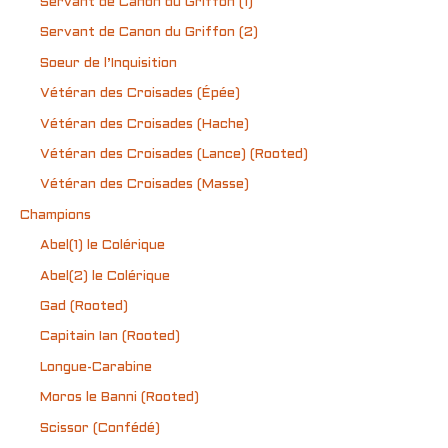
Servant de Canon du Griffon (1)
Servant de Canon du Griffon (2)
Soeur de l’Inquisition
Vétéran des Croisades (Épée)
Vétéran des Croisades (Hache)
Vétéran des Croisades (Lance) (Rooted)
Vétéran des Croisades (Masse)
Champions
Abel(1) le Colérique
Abel(2) le Colérique
Gad (Rooted)
Capitain Ian (Rooted)
Longue-Carabine
Moros le Banni (Rooted)
Scissor (Confédé)