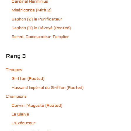
Cardinal Herminius
Miséricorde (Mirà 2)
Saphon (2) le Purificateur
Saphon (3) le Dévoyé (Rooted)
Sered, Commandeur Templier
Rang 3
Troupes
Griffon (Rooted)
Hussard Impérial du Griffon (Rooted)
Champions
Corvin l’Auguste (Rooted)
Le Glaive
L’Exécuteur