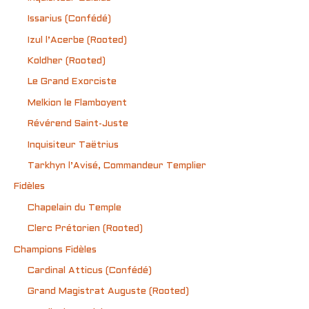
Issarius (Confédé)
Izul l’Acerbe (Rooted)
Koldher (Rooted)
Le Grand Exorciste
Melkion le Flamboyent
Révérend Saint-Juste
Inquisiteur Taëtrius
Tarkhyn l’Avisé, Commandeur Templier
Fidèles
Chapelain du Temple
Clerc Prétorien (Rooted)
Champions Fidèles
Cardinal Atticus (Confédé)
Grand Magistrat Auguste (Rooted)