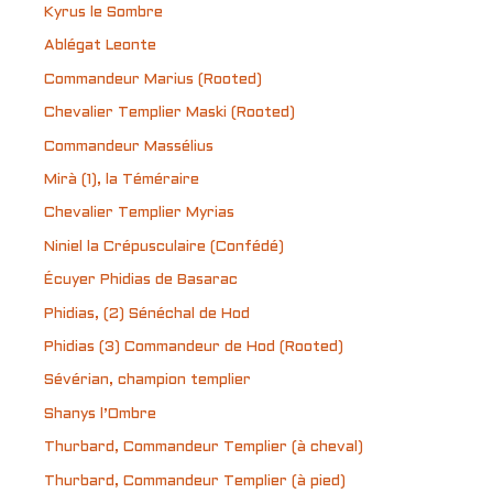
Kyrus le Sombre
Ablégat Leonte
Commandeur Marius (Rooted)
Chevalier Templier Maski (Rooted)
Commandeur Massélius
Mirà (1), la Téméraire
Chevalier Templier Myrias
Niniel la Crépusculaire (Confédé)
Écuyer Phidias de Basarac
Phidias, (2) Sénéchal de Hod
Phidias (3) Commandeur de Hod (Rooted)
Sévérian, champion templier
Shanys l’Ombre
Thurbard, Commandeur Templier (à cheval)
Thurbard, Commandeur Templier (à pied)