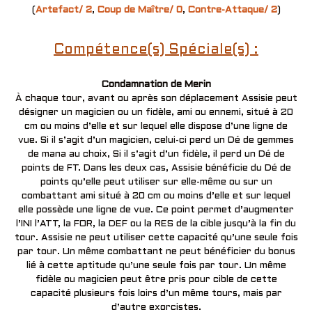
(
Artefact/ 2
,
Coup de Maître/ 0
,
Contre-Attaque/ 2
)
Compétence(s) Spéciale(s) :
Condamnation de Merin
À chaque tour, avant ou après son déplacement Assisie peut
désigner un magicien ou un fidèle, ami ou ennemi, situé à 20
cm ou moins d’elle et sur lequel elle dispose d’une ligne de
vue. Si il s’agit d’un magicien, celui-ci perd un Dé de gemmes
de mana au choix, Si il s’agit d’un fidèle, il perd un Dé de
points de FT. Dans les deux cas, Assisie bénéficie du Dé de
points qu’elle peut utiliser sur elle-même ou sur un
combattant ami situé à 20 cm ou moins d’elle et sur lequel
elle possède une ligne de vue. Ce point permet d’augmenter
l’INI l’ATT, la FOR, la DEF ou la RES de la cible jusqu’à la fin du
tour. Assisie ne peut utiliser cette capacité qu’une seule fois
par tour. Un même combattant ne peut bénéficier du bonus
lié à cette aptitude qu’une seule fois par tour. Un même
fidèle ou magicien peut être pris pour cible de cette
capacité plusieurs fois loirs d’un même tours, mais par
d’autre exorcistes.