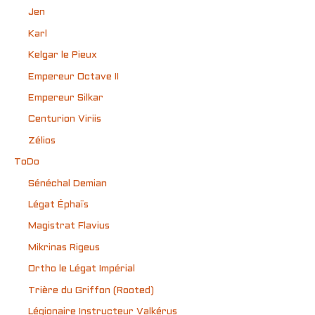
Jen
Karl
Kelgar le Pieux
Empereur Octave II
Empereur Silkar
Centurion Viriis
Zélios
ToDo
Sénéchal Demian
Légat Éphaïs
Magistrat Flavius
Mikrinas Rigeus
Ortho le Légat Impérial
Trière du Griffon (Rooted)
Légionaire Instructeur Valkérus