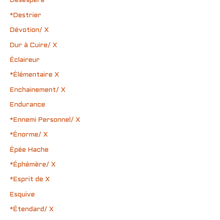
Désespéré
*Destrier
Dévotion/ X
Dur à Cuire/ X
Éclaireur
*Élémentaire X
Enchainement/ X
Endurance
*Ennemi Personnel/ X
*Énorme/ X
Épée Hache
*Éphémère/ X
*Esprit de X
Esquive
*Étendard/ X