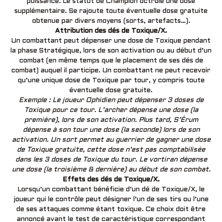
puissance. Le statut de Champion octroie une dose
supplémentaire. Se rajoute toute éventuelle dose gratuite
obtenue par divers moyens (sorts, artefacts…).
Attribution des dés de Toxique/X.
Un combattant peut dépenser une dose de Toxique pendant
la phase Stratégique, lors de son activation ou au début d’un
combat (en même temps que le placement de ses dés de
combat) auquel il participe. Un combattant ne peut recevoir
qu’une unique dose de Toxique par tour, y compris toute
éventuelle dose gratuite.
Exemple : Le joueur Ophidien peut dépenser 3 doses de
Toxique pour ce tour. L’archer dépense une dose (la
première), lors de son activation. Plus tard, S’Érum
dépense à son tour une dose (la seconde) lors de son
activation. Un sort permet au guerrier de gagner une dose
de Toxique gratuite, cette dose n’est pas comptabilisée
dans les 3 doses de Toxique du tour. Le vortiran dépense
une dose (la troisième & dernière) au début de son combat.
Effets des dés de Toxique/X.
Lorsqu’un combattant bénéficie d’un dé de Toxique/X, le
joueur qui le contrôle peut désigner l’un de ses tirs ou l’une
de ses attaques comme étant toxique. Ce choix doit être
annoncé avant le test de caractéristique correspondant