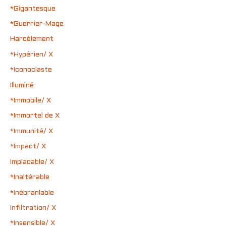
*Gigantesque
*Guerrier-Mage
Harcèlement
*Hypérien/ X
*Iconoclaste
Illuminé
*Immobile/ X
*Immortel de X
*Immunité/ X
*Impact/ X
Implacable/ X
*Inaltérable
*Inébranlable
Infiltration/ X
*Insensible/ X