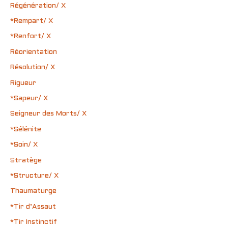
Régénération/ X
*Rempart/ X
*Renfort/ X
Réorientation
Résolution/ X
Rigueur
*Sapeur/ X
Seigneur des Morts/ X
*Sélénite
*Soin/ X
Stratège
*Structure/ X
Thaumaturge
*Tir d’Assaut
*Tir Instinctif