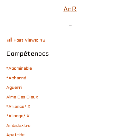
AoR
–
Post Views:
48
Compétences
*Abominable
*Acharné
Aguerri
Aime Des Dieux
*Alliance/ X
*Allonge/ X
Ambidextre
Apatride