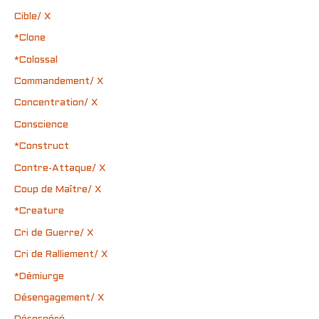
Cible/ X
*Clone
*Colossal
Commandement/ X
Concentration/ X
Conscience
*Construct
Contre-Attaque/ X
Coup de Maître/ X
*Creature
Cri de Guerre/ X
Cri de Ralliement/ X
*Démiurge
Désengagement/ X