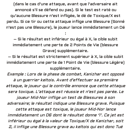
(dans le cas d’une attaque, avant que l’adversaire ait
annoncé s’il se défend ou pas). Si le test est raté ou
qu’aucune Blessure n’est infligée, le dé de Toxique/X est
perdu. Si ce tir ou cette attaque inflige une Blessure (Sonné
n’est pas une Blessure), le joueur lance immédiatement un Dé
:
– Si le résultat est inférieur ou égal à X, la cible subit
immédiatement une perte de 2 Points de Vie (blessure
Grave) supplémentaire.
– Si le résultat est strictement supérieur à X, la cible subit
immédiatement une perte de 1 Point de Vie (blessure Légère)
supplémentaire.
Exemple : Lors de la phase de combat, Kanizhar est opposé
à un guerrier keltois. Avant d’effectuer sa première
attaque, le joueur qui le contrôle annonce que cette attaque
sera toxique. L’attaque est réussie et n’est pas parée. Le
joueur Mid-Nor inflige un test de Blessures à son
adversaire; le résultat indique une Blessure grave. Puisque
cette attaque est toxique, le joueur Mid-Nor lance
immédiatement un D6 dont le résultat donne ‘1’. Ce jet est
inférieur ou égal à la valeur de Toxique/X de Kanizhar, soit
2, il inflige une Blessure grave au keltois qui est donc Tué