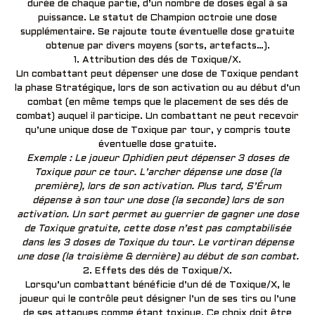
durée de chaque partie, d’un nombre de doses égal à sa
puissance. Le statut de Champion octroie une dose
supplémentaire. Se rajoute toute éventuelle dose gratuite
obtenue par divers moyens (sorts, artefacts…).
1. Attribution des dés de Toxique/X.
Un combattant peut dépenser une dose de Toxique pendant
la phase Stratégique, lors de son activation ou au début d’un
combat (en même temps que le placement de ses dés de
combat) auquel il participe. Un combattant ne peut recevoir
qu’une unique dose de Toxique par tour, y compris toute
éventuelle dose gratuite.
Exemple : Le joueur Ophidien peut dépenser 3 doses de
Toxique pour ce tour. L’archer dépense une dose (la
première), lors de son activation. Plus tard, S’Érum
dépense à son tour une dose (la seconde) lors de son
activation. Un sort permet au guerrier de gagner une dose
de Toxique gratuite, cette dose n’est pas comptabilisée
dans les 3 doses de Toxique du tour. Le vortiran dépense
une dose (la troisième & dernière) au début de son combat.
2. Effets des dés de Toxique/X.
Lorsqu’un combattant bénéficie d’un dé de Toxique/X, le
joueur qui le contrôle peut désigner l’un de ses tirs ou l’une
de ses attaques comme étant toxique. Ce choix doit être