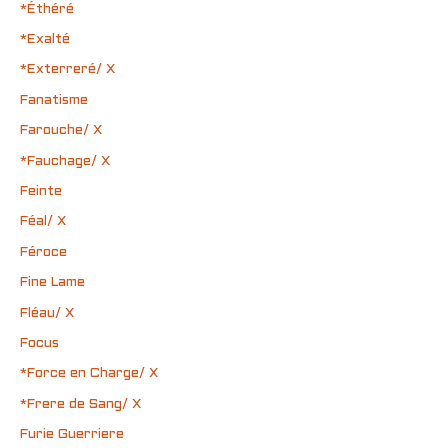
*Éthéré
*Exalté
*Exterreré/ X
Fanatisme
Farouche/ X
*Fauchage/ X
Feinte
Féal/ X
Féroce
Fine Lame
Fléau/ X
Focus
*Force en Charge/ X
*Frere de Sang/ X
Furie Guerriere