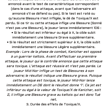
annoncé avant le test de caractéristique correspondant
(dans le cas d’une attaque, avant que l’adversaire ait
annoncé s’il se défend ou pas). Si le test est raté ou
qu’aucune Blessure n’est infligée, le dé de Toxique/X est
perdu. Si ce tir ou cette attaque inflige une Blessure (Sonné
n’est pas une Blessure), le joueur lance immédiatement 1D6 :
• Si le résultat est inférieur ou égal à X, la cible subit
immédiatement une blessure Grave supplémentaire.
• Si le résultat est strictement supérieur à X, la cible subit
immédiatement une blessure Légère supplémentaire.
Exemple : Lors de la phase de combat, Kanizhar est opposé
à un guerrier keltois. Avant d’effectuer sa première
attaque, le joueur qui le contrôle annonce que cette attaque
sera toxique. L’attaque est réussie et n’est pas parée. Le
joueur Mid-Nor inflige un test de Blessures à son
adversaire; le résultat indique une Blessure grave. Puisque
cette attaque est toxique, le joueur Mid-Nor lance
immédiatement un D6 dont le résultat donne ‘1’. Ce jet est
inférieur ou égal à la valeur de Toxique/X de Kanizhar, soit
2, il inflige une Blessure grave au keltois qui est donc Tué
net.
3. Durée des effets de Toxique/X.