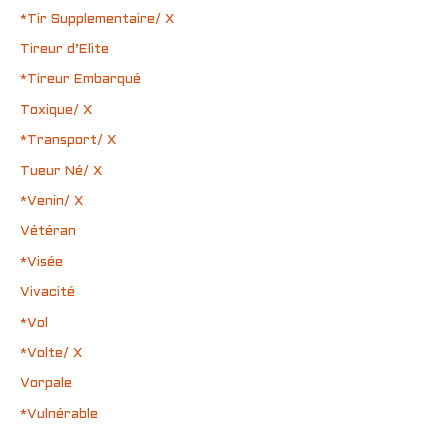
*Tir Supplementaire/ X
Tireur d’Elite
*Tireur Embarqué
Toxique/ X
*Transport/ X
Tueur Né/ X
*Venin/ X
Vétéran
*Visée
Vivacité
*Vol
*Volte/ X
Vorpale
*Vulnérable