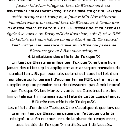
sera toxique. L’attaque est réussie et n’est pas parée. Le
joueur Mid-Nor inflige un test de Blessures à son
adversaire ; le résultat indique une Blessure grave. Puisque
cette attaque est toxique, le joueur Mid-Nor effectue
immédiatement un second test de Blessures à l’encontre
du même guerrier keltois. La FOR utilisée pour ce test est
égale à la valeur de Toxique/X de Kanizhar, soit 2, et la RES
du keltois est considérée comme étant de 0. Ce second
test inflige une Blessure grave au keltois qui passe de
Blessure grave à Blessure critique.
4 Limitations des effets de Toxique/X
Un test de Blessures infligé par Toxique/X ne bénéficie
jamais des effets qui s’appliquent aux attaques normales du
combattant. Si, par exemple, celui-ci est sous l’effet d’un
sortilège qui lui permet d’augmenter sa FOR, cet effet ne
s’applique qu’au premier test de Blessures, pas à celui causé
par Toxique/X. Les Morts-vivants, les Constructs et les
Immortels sont immunisés aux effets de cette compétence.
5 Durée des effets de Toxique/X.
Les effets d’un dé de Toxique/X ne s’appliquent que lors du
premier test de Blessures causé par l’attaque ou le tir
désigné. À la fin du tour, lors de la phase de temps mort,
tous les dés de Toxique/X inutilisés sont défaussés.