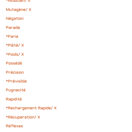
*Musicien/ X
Mutagène/ X
Négation
Parade
*Paria
*Pièté/ X
*Poids/ X
Possédé
Précision
*Prévisible
Pugnacité
Rapidité
*Rechargement Rapide/ X
*Récuperation/ X
Réflexes