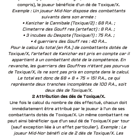
compris), le joueur bénéficie d’un dé de Toxique/X.
Exemple : Un joueur Mid-Nor dispose des combattants
suivants dans son armée :
• Kanizhar le Cannibale (Toxique/2) : 68 P.A. ;
Cimeterre des Gouff res (artefact) : 8 P.A. ;
• 3 incubes du Despote (Toxique/1) : 75 P.A. ;
• 4 guerriers des Gouff res : 40 P.A..
Pour le calcul du total (en P.A.) de combattants dotés de
Toxique/X, l’artefact de Kanizhar est pris en compte car il
appartient à un combattant doté de la compétence. En
revanche, les guerriers des Gouffres n‘étant pas pourvus
de Toxique/X, ils ne sont pas pris en compte dans le calcul.
Le total est donc de 68 + 8 + 75 = 151 P.A., ce qui
représente deux tranches incomplètes de 100 P.A., soit
deux dés de Toxique/X.
2 Attribution des dés de Toxique/X.
Une fois le calcul du nombre de dés effectué, chacun doit
immédiatement être attribué par le joueur à l’un de ses
combattants dotés de Toxique/X. Un même combattant ne
peut ainsi bénéficier que d’un seul dé de Toxique/X par tour
(sauf exception liée à un effet particulier).
Exemple : Le
joueur Mid-Nor bénéfi cie de 2 dés de Toxique/X. Les