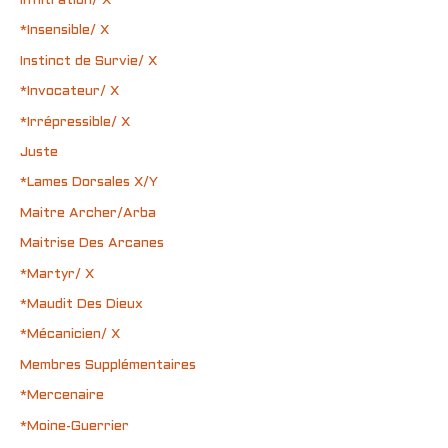
Infiltration/ X
*Insensible/ X
Instinct de Survie/ X
*Invocateur/ X
*Irrépressible/ X
Juste
*Lames Dorsales X/Y
Maitre Archer/Arba
Maitrise Des Arcanes
*Martyr/ X
*Maudit Des Dieux
*Mécanicien/ X
Membres Supplémentaires
*Mercenaire
*Moine-Guerrier