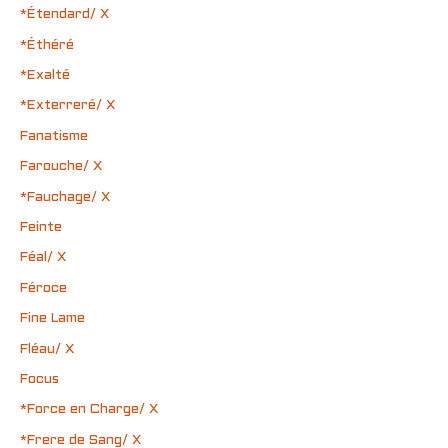
*Étendard/ X
*Éthéré
*Exalté
*Exterreré/ X
Fanatisme
Farouche/ X
*Fauchage/ X
Feinte
Féal/ X
Féroce
Fine Lame
Fléau/ X
Focus
*Force en Charge/ X
*Frere de Sang/ X