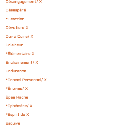
Désengagement/ X
Désespéré
*Destrier
Dévotion/ X
Dur à Cuire/ X
Éclaireur
*Élémentaire X
Enchainement/ X
Endurance
*Ennemi Personnel/ X
*Énorme/ X
Épée Hache
*Éphémère/ X
*Esprit de X
Esquive