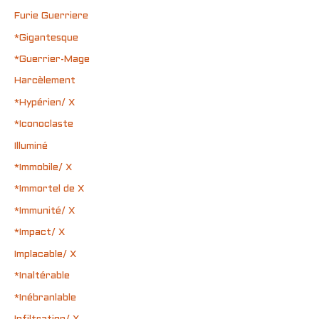
Furie Guerriere
*Gigantesque
*Guerrier-Mage
Harcèlement
*Hypérien/ X
*Iconoclaste
Illuminé
*Immobile/ X
*Immortel de X
*Immunité/ X
*Impact/ X
Implacable/ X
*Inaltérable
*Inébranlable