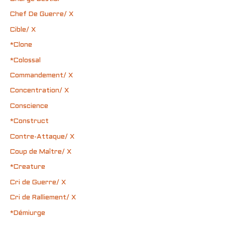
Chef De Guerre/ X
Cible/ X
*Clone
*Colossal
Commandement/ X
Concentration/ X
Conscience
*Construct
Contre-Attaque/ X
Coup de Maître/ X
*Creature
Cri de Guerre/ X
Cri de Ralliement/ X
*Démiurge