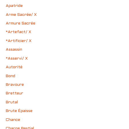
Apatride
Arme Sacrée/ X
Armure Sacrée
*Artefact/ X
*Artificier/ X
Assassin
*Asservi/ X
Autorité
Bond
Bravoure
Bretteur
Brutal
Brute Épaisse
Chance
Charge Bestial