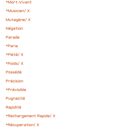
*Mort-Vivant
*Musicien/ X
Mutagène/ X
Négation
Parade
*Paria
*Pièté/ X
*Poids/ X
Possédé
Précision
*Prévisible
Pugnacité
Rapidité
*Rechargement Rapide/ X
*Récuperation/ X