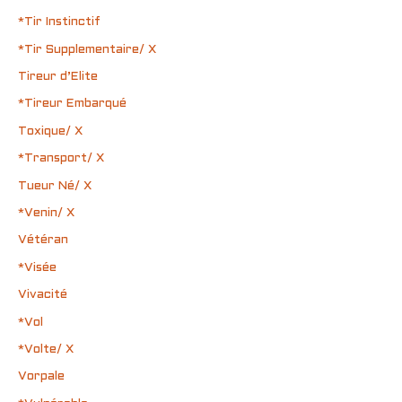
*Tir Instinctif
*Tir Supplementaire/ X
Tireur d’Elite
*Tireur Embarqué
Toxique/ X
*Transport/ X
Tueur Né/ X
*Venin/ X
Vétéran
*Visée
Vivacité
*Vol
*Volte/ X
Vorpale