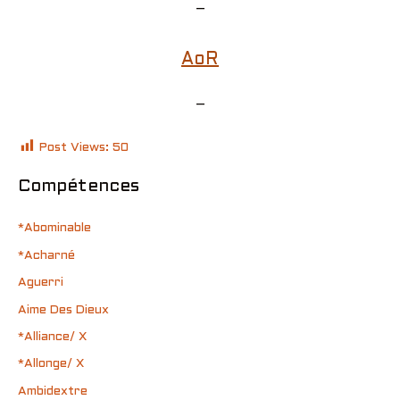
–
AoR
–
Post Views:
50
Compétences
*Abominable
*Acharné
Aguerri
Aime Des Dieux
*Alliance/ X
*Allonge/ X
Ambidextre