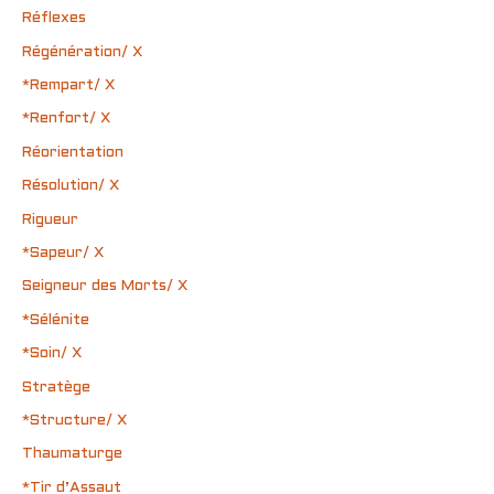
Réflexes
Régénération/ X
*Rempart/ X
*Renfort/ X
Réorientation
Résolution/ X
Rigueur
*Sapeur/ X
Seigneur des Morts/ X
*Sélénite
*Soin/ X
Stratège
*Structure/ X
Thaumaturge
*Tir d’Assaut