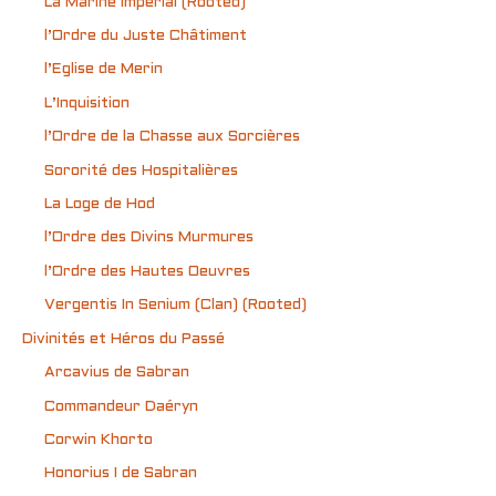
La Marine Impérial (Rooted)
l’Ordre du Juste Châtiment
l’Eglise de Merin
L’Inquisition
l’Ordre de la Chasse aux Sorcières
Sororité des Hospitalières
La Loge de Hod
l’Ordre des Divins Murmures
l’Ordre des Hautes Oeuvres
Vergentis In Senium (Clan) (Rooted)
Divinités et Héros du Passé
Arcavius de Sabran
Commandeur Daéryn
Corwin Khorto
Honorius I de Sabran