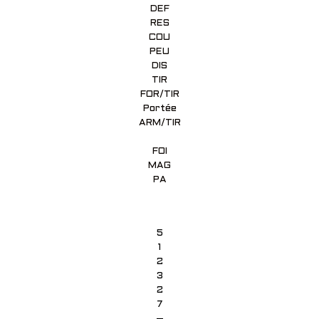
DEF
RES
COU
PEU
DIS
TIR
FOR/TIR
Portée
ARM/TIR
FOI
MAG
PA
5
1
2
3
2
7
–