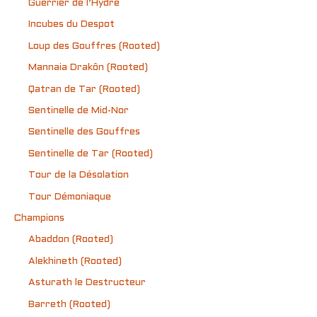
Guerrier de l’Hydre
Incubes du Despot
Loup des Gouffres (Rooted)
Mannaia Drakôn (Rooted)
Qatran de Tar (Rooted)
Sentinelle de Mid-Nor
Sentinelle des Gouffres
Sentinelle de Tar (Rooted)
Tour de la Désolation
Tour Démoniaque
Champions
Abaddon (Rooted)
Alekhineth (Rooted)
Asturath le Destructeur
Barreth (Rooted)