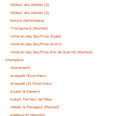
Rôdeur des Abîmes (2)
Rôdeur des Abîmes (3)
Satyre Démoniaque
Trichoptera (Rooted)
Vétéran des Gouffres (Épée)
Vétéran des Gouffres (Kukri)
Vétéran des Gouffres (Pic de Guerre) (Rooted)
Champions
Akaranseth
Araqsalil l’Écorcheur
Araqsalil (2) l’Écorcheur
Azahir le Dément
Esikaïl, Porteur de Fléau
Hellad, le Ravageur (Rooted)
Kiallebarth (Rooted)