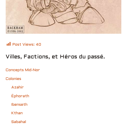
Post Views:
40
Villes, Factions, et Héros du passé.
Concepts Mid-Nor
Colonies
Azahir
Éphorath
Ibenseth
Kthan
Sabahal