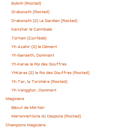
Byleth (Rooted)
Drakonath (Rooted)
Drakonath (2) Le Gardien (Rooted)
Kanizhar le Cannibale
Torham (Confédé)
Yh-Azahir (2) le Dément
Yh-Ibenseth, Dominant
Yh-Karas le Roi des Gouffres
YhKaras (2) le Roi des Gouffres (Rooted)
Yh-Tar, la Torchère (Rooted)
Yh-Vangghor, Dominant
Magiciens
Bécut de Mid-Nor
Marionnettiste du Despote (Rooted)
Champions Magiciens