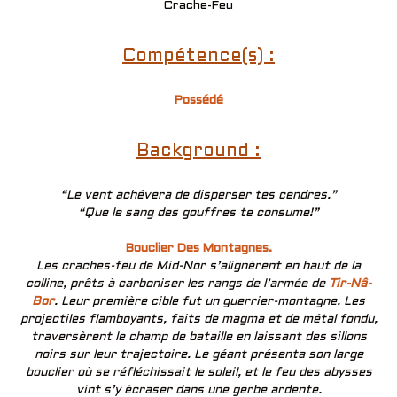
Crache-Feu
Compétence(s) :
Possédé
Background :
“Le vent achévera de disperser tes cendres.”
“Que le sang des gouffres te consume!”
Bouclier Des Montagnes.
Les craches-feu de Mid-Nor s’alignèrent en haut de la
colline, prêts à carboniser les rangs de l’armée de
Tir-Nâ-
Bor
. Leur première cible fut un guerrier-montagne. Les
projectiles flamboyants, faits de magma et de métal fondu,
traversèrent le champ de bataille en laissant des sillons
noirs sur leur trajectoire. Le géant présenta son large
bouclier où se réfléchissait le soleil, et le feu des abysses
vint s’y écraser dans une gerbe ardente.