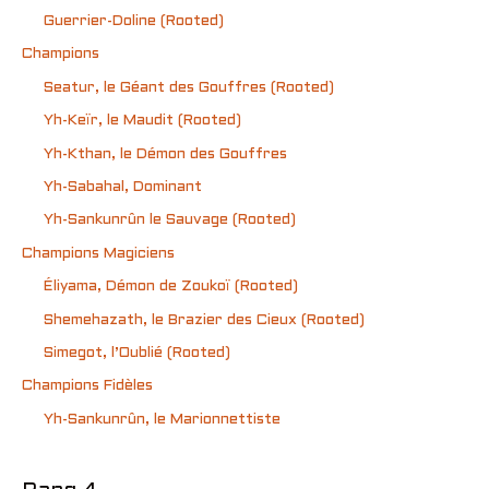
Guerrier-Doline (Rooted)
Champions
Seatur, le Géant des Gouffres (Rooted)
Yh-Keïr, le Maudit (Rooted)
Yh-Kthan, le Démon des Gouffres
Yh-Sabahal, Dominant
Yh-Sankunrûn le Sauvage (Rooted)
Champions Magiciens
Éliyama, Démon de Zoukoï (Rooted)
Shemehazath, le Brazier des Cieux (Rooted)
Simegot, l’Oublié (Rooted)
Champions Fidèles
Yh-Sankunrûn, le Marionnettiste