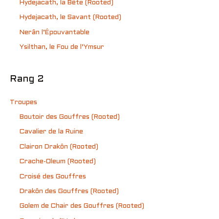
Hydejacath, la Bête (Rooted)
Hydejacath, le Savant (Rooted)
Nerân l’Épouvantable
Ysilthan, le Fou de l’Ymsur
Rang 2
Troupes
Boutoir des Gouffres (Rooted)
Cavalier de la Ruine
Clairon Drakôn (Rooted)
Crache-Oleum (Rooted)
Croisé des Gouffres
Drakôn des Gouffres (Rooted)
Golem de Chair des Gouffres (Rooted)