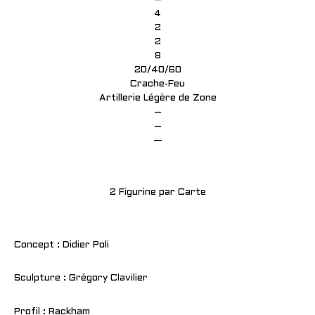
4
2
2
8
20/40/60
Crache-Feu
Artillerie Légère de Zone
–
–
—
2 Figurine par Carte
Concept : Didier Poli
Sculpture : Grégory Clavilier
Profil : Rackham