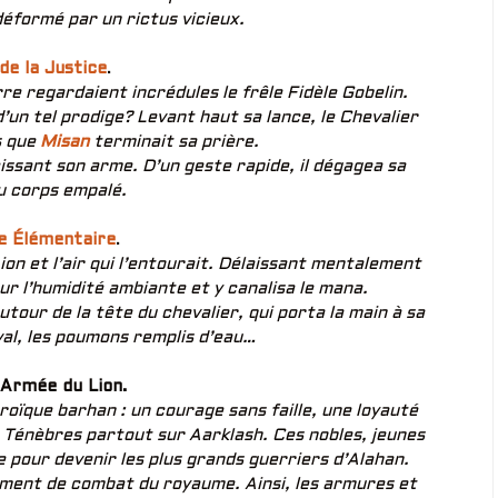
déformé par un rictus vicieux.
de la Justice
.
re regardaient incrédules le frêle Fidèle Gobelin.
un tel prodige? Levant haut sa lance, le Chevalier
s que
Misan
terminait sa prière.
aissant son arme. D’un geste rapide, il dégagea sa
u corps empalé.
e Élémentaire
.
ion et l’air qui l’entourait. Délaissant mentalement
ur l’humidité ambiante et y canalisa le mana.
tour de la tête du chevalier, qui porta la main à sa
val, les poumons remplis d’eau…
’Armée du Lion.
roïque barhan : un courage sans faille, une loyauté
s Ténèbres partout sur Aarklash. Ces nobles, jeunes
e pour devenir les plus grands guerriers d’Alahan.
pement de combat du royaume. Ainsi, les armures et