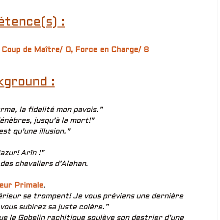
tence(s) :
,
Coup de Maître/ 0,
Force en Charge/ 8
kground :
me, la fidelité mon pavois.”
énèbres, jusqu’à la mort!”
st qu’une illusion.”
azur! Arïn !”
des chevaliers d’Alahan
.
eur Primale
.
érieur se trompent! Je vous préviens une dernière
u vous subirez sa juste colère.”
ue le Gobelin rachitique soulève son destrier d’une