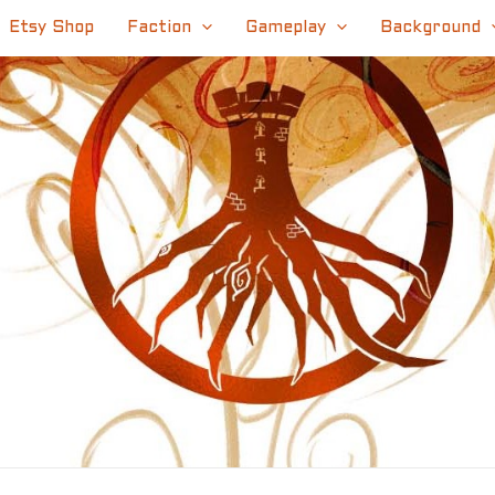
Etsy Shop
Faction
Gameplay
Background