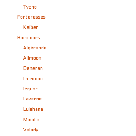
Tycho
Forteresses
Kaïber
Baronnies
Algérande
Allmoon
Daneran
Doriman
Icquor
Laverne
Luishana
Manilia
Valady