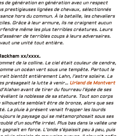
ses de génération en génération avec un respect
lus prestigieuses lignées de chevaux, sélectionnés
sance hors du commun. À la bataille, les chevaliers
ciles. Grâce à leur armure, ils ne craignent aucun
urfendre même les plus terribles créatures. Leurs
’asséner de terribles coups à leurs adversaires.
vaut une unité tout entière.
Rackham xx/xxxx.
mmet de la colline. Le ciel était couleur de cendre,
 comme un océan vert sous une tempête. Partout le
erait bientôt entièrement Lahn, l’astre solaire. La
s présageait la lutte à venir…
Urland de Montvert
 d’Alahan avant de tirer du fourreau l’épée de ses
 révélant la noblesse de sa stature. Tout son corps
 silhouette semblait être de bronze, alors que ses
é. La pluie à présent venait frapper les lourds
oujours le paysage qui se métamorphosait sous ses
blé d’un souffle irréel. Plus bas dans la vallée une
gagnait en force. L’onde s’épaissit peu à peu, puis