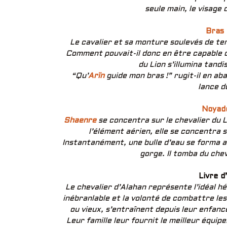
seule main, le visage 
Bras 
Le cavalier et sa monture soulevés de ter
Comment pouvait-il donc en être capable d’
du Lion s’illumina tandi
“Qu’
Arïn
guide mon bras !” rugit-il en ab
lance d
Noyad
Shaenre
se concentra sur le chevalier du L
l’élément aérien, elle se concentra s
Instantanément, une bulle d’eau se forma au
gorge. Il tomba du che
Livre d
Le chevalier d’Alahan représente l’idéal hé
inébranlable et la volonté de combattre le
ou vieux, s’entraînent depuis leur enfanc
Leur famille leur fournit le meilleur équi