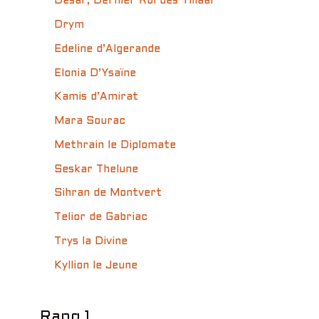
Désar, Dernier Roi des Ylliaar
Drym
Edeline d’Algerande
Elonia D’Ysaïne
Kamis d’Amirat
Mara Sourac
Methrain le Diplomate
Seskar Thelune
Sihran de Montvert
Telior de Gabriac
Trys la Divine
Kyllion le Jeune
Rang 1