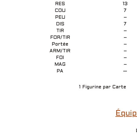
RES
13
COU
7
PEU
–
DIS
7
TIR
–
FOR/TIR
–
Portée
–
ARM/TIR
–
FOI
–
MAG
–
PA
—
1 Figurine par Carte
Équip