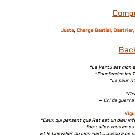
Compé
Juste
,
Charge Bestial
,
Destrier
Bac
“La Vertu est mon ar
“Pourfendre les T
“La peur n’e
“Ori
– Cri de guerre 
Vigu
“Ceux qui pensent que Rat est un dieu inf
fois : allez-vous en o
Et le Chevalier du Lion riait… Jusqu’à ce q