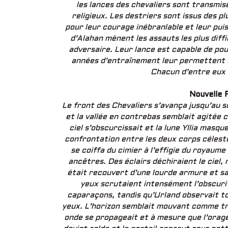
les lances des chevaliers sont transmi
religieux. Les destriers sont issus des p
pour leur courage inébranlable et leur puis
d’Alahan mènent les assauts les plus diffi
adversaire. Leur lance est capable de po
années d’entraînement leur permettent d
Chacun d’entre eux 
Nouvelle 
Le front des Chevaliers s’avança jusqu’au so
et la vallée en contrebas semblait agitée
ciel s’obscurcissait et la lune Yllia masqu
confrontation entre les deux corps céleste
se coiffa du cimier à l’effigie du royaume
ancêtres. Des éclairs déchiraient le ciel,
était recouvert d’une lourde armure et sa
yeux scrutaient intensément l’obscurit
caparaçons, tandis qu’Urland observait t
yeux. L’horizon semblait mouvant comme trou
onde se propageait et à mesure que l’orage 