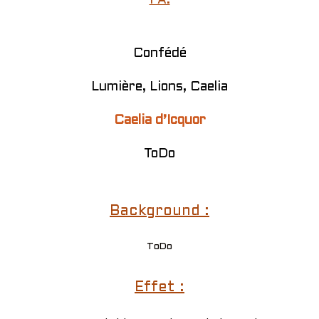
PA:
Confédé
Lumière, Lions, Caelia
Caelia d’Icquor
ToDo
Background :
ToDo
Effet :