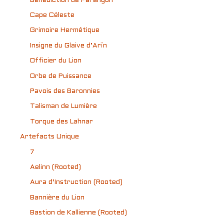
Bénédiction de Parangon
Cape Céleste
Grimoire Hermétique
Insigne du Glaive d’Arïn
Officier du Lion
Orbe de Puissance
Pavois des Baronnies
Talisman de Lumière
Torque des Lahnar
Artefacts Unique
7
Aelinn (Rooted)
Aura d’Instruction (Rooted)
Bannière du Lion
Bastion de Kallienne (Rooted)