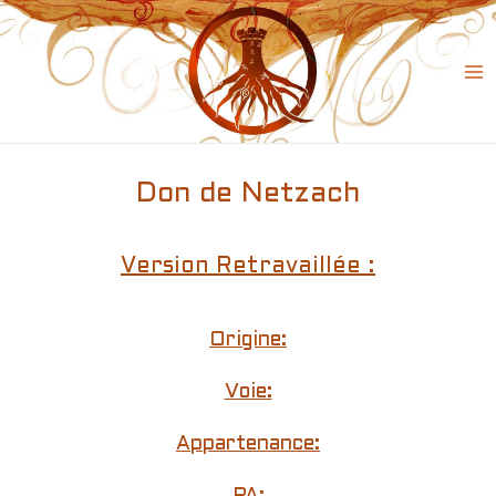
Skip
to
content
Ma
Me
Don de Netzach
Version Retravaillée :
Origine:
Voie:
Appartenance: