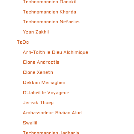
Technomancien Danakil
Technomancien Khorda
Technomancien Nefarius
Yzan Zakhil
ToDo
Arh-Tolth le Dieu Alchimique
Clone Androctis
Clone Xeneth
Dekkan Mériaghen
D’Jabril le Voyageur
Jerrak Thoep
Ambassadeur Shaïan Alud
Swallil
Technomancien Jadharis