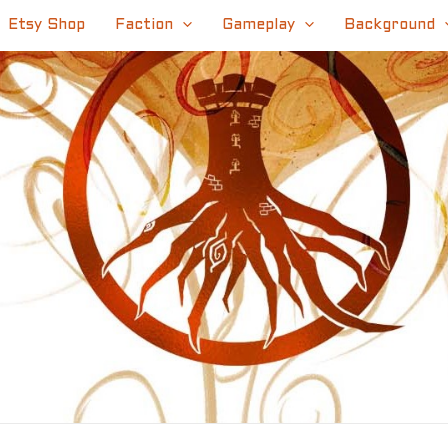
Etsy Shop
Faction
Gameplay
Background