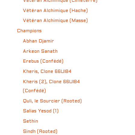
Vétéran Alchimique (Cimeterre)
Vétéran Alchimique (Hache)
Vétéran Alchimique (Masse)
Champions
Abhan Djamir
Arkeon Sanath
Erebus (Confédé)
Kheris, Clone 66UI84
Kheris (2), Clone 66UI84
(Confédé)
Quli, le Sourcier (Rooted)
Salias Yesod (1)
Sethin
Sindh (Rooted)