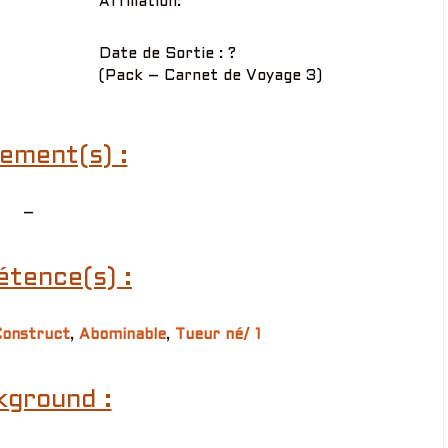
Affiliation:
Date de Sortie : ?
(Pack – Carnet de Voyage 3)
ement(s) :
–
tence(s) :
onstruct
,
Abominable
,
Tueur né/ 1
kground :