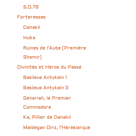
S.O.78
Forteresses
Danakil
Inuka
Ruines de l’Aube (Première
Shamir)
Divinités et Héros du Passé
Basileus Antykaïn 1
Basileus Antykaïn 3
Genariah, le Premier
Commodore
Ka, Pillier de Danakil
Maldegan Dirz, l’Hérésiarque