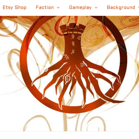
Etsy Shop
Faction
Gameplay
Background