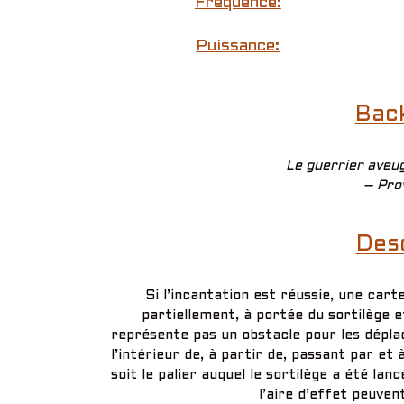
Fréquence:
Puissance:
Bac
Le guerrier aveu
– Pro
Desc
Si l’incantation est réussie, une car
partiellement, à portée du sortilège et
représente pas un obstacle pour les dépla
l’intérieur de, à partir de, passant par et 
soit le palier auquel le sortilège a été la
l’aire d’effet peuven