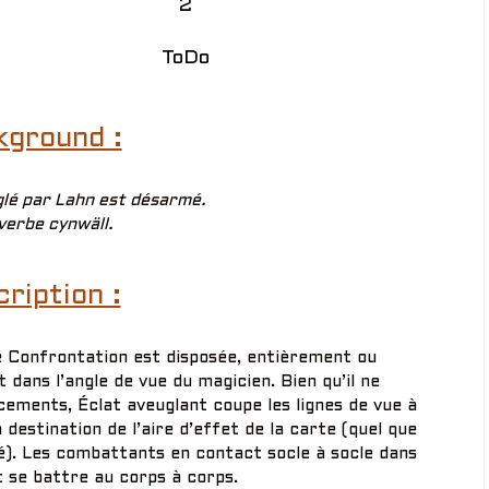
2
ToDo
kground :
glé par Lahn est désarmé.
verbe cynwäll.
ription :
te Confrontation est disposée, entièrement ou
 dans l’angle de vue du magicien. Bien qu’il ne
cements, Éclat aveuglant coupe les lignes de vue à
à destination de l’aire d’effet de la carte (quel que
ncé). Les combattants en contact socle à socle dans
t se battre au corps à corps.