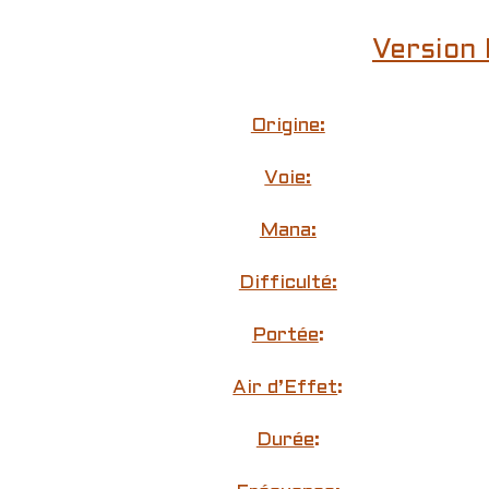
Version 
Origine:
Voie:
Mana:
Difficulté:
Portée
:
Air d’Effet
:
Durée
: