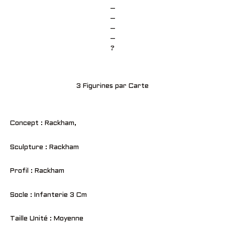
–
–
–
–
?
3 Figurines par Carte
Concept : Rackham,
Sculpture : Rackham
Profil : Rackham
Socle : Infanterie 3 Cm
Taille Unité : Moyenne