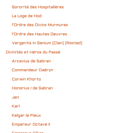
Sororité des Hospitalières
La Loge de Hod
l’Ordre des Divins Murmures
l’Ordre des Hautes Oeuvres
Vergentis In Senium (Clan) (Rooted)
Divinités et Héros du Passé
Arcavius de Sabran
Commandeur Daéryn
Corwin Khorto
Honorius I de Sabran
Jen
Karl
Kelgar le Pieux
Empereur Octave II