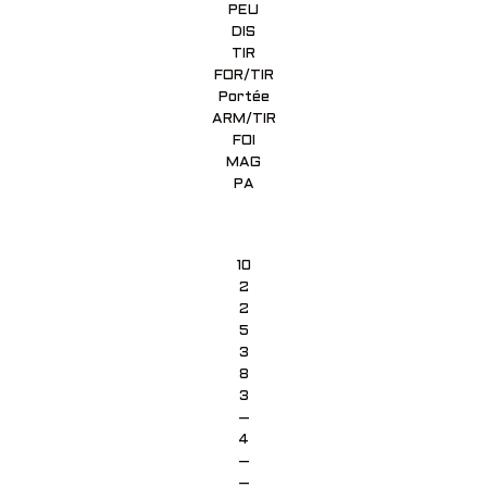
PEU
DIS
TIR
FOR/TIR
Portée
ARM/TIR
FOI
MAG
PA
10
2
2
5
3
8
3
–
4
–
–