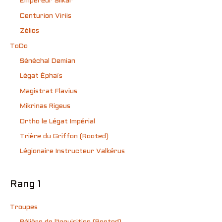
Empereur Silkar
Centurion Viriis
Zélios
ToDo
Sénéchal Demian
Légat Éphaïs
Magistrat Flavius
Mikrinas Rigeus
Ortho le Légat Impérial
Trière du Griffon (Rooted)
Légionaire Instructeur Valkérus
Rang 1
Troupes