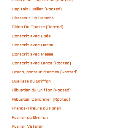
Bélière de l’Inquisition (Rooted)
Capitain Fusilier (Rooted)
Chasseur De Demons
Chien De Chasse (Rooted)
Conscrit avec Épée
Conscrit avec Hache
Conscrit avec Masse
Conscrit avec Lance (Rooted)
Draco, porteur d’armes (Rooted)
Duelliste du Griffon
Flibustier du Griffon (Rooted)
Flibustier Canonnier (Rooted)
Francs-Tireurs du Ponan
Fusilier du Griffon
Fusilier Vétéran