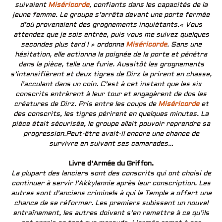
suivaient
Miséricorde
, confiants dans les capacités de la
jeune femme. Le groupe s’arrêta devant une porte fermée
d’où provenaient des grognements inquiétants.« Vous
attendez que je sois entrée, puis vous me suivez quelques
secondes plus tard ! » ordonna
Miséricorde
. Sans une
hésitation, elle actionna la poignée de la porte et pénétra
dans la pièce, telle une furie. Aussitôt les grognements
s’intensifièrent et deux tigres de Dirz la prirent en chasse,
l’acculant dans un coin. C’est à cet instant que les six
conscrits entrèrent à leur tour et engagèrent de dos les
créatures de Dirz. Pris entre les coups de
Miséricorde
et
des conscrits, les tigres périrent en quelques minutes. La
pièce était sécurisée, le groupe allait pouvoir reprendre sa
progression.Peut-être avait-il encore une chance de
survivre en suivant ses camarades…
Livre d’Armée du Griffon.
La plupart des lanciers sont des conscrits qui ont choisi de
continuer à servir l’Akkylannie après leur conscription. Les
autres sont d’anciens criminels à qui le Temple a offert une
chance de se réformer. Les premiers subissent un nouvel
entraînement, les autres doivent s’en remettre à ce qu’ils