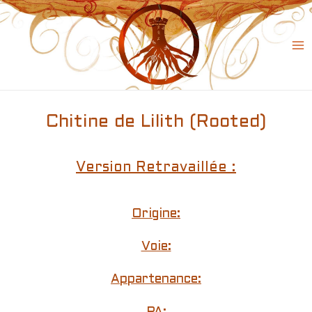
Skip
to
content
Ma
Me
Chitine de Lilith (Rooted)
Version Retravaillée :
Origine:
Voie:
Appartenance: