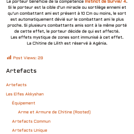
Le porteur bénéficie de la compétence
Instinct de Survie/ 4
.
Si le porteur est la cible d’un miracle ou sortilège ennemi et
qu’un combattant ami est présent à 10 Cm ou moins, le sort
est automatiquement dévié sur le combattant ami le plus
proche. Si plusieurs combattants amis sont à la même porté
de cette effet, le porteur décide de qui est affecté.
Les effets mystique de zones sont immunisé à cet effet.
La Chitine de Lilith est réservé à Agénia.
Post Views:
29
Artefacts
Artefacts
Les Elfes Akkyshan
Équipement
Arme et Armure de Chitine (Rooted)
Artefacts Commun
Artefacts Unique