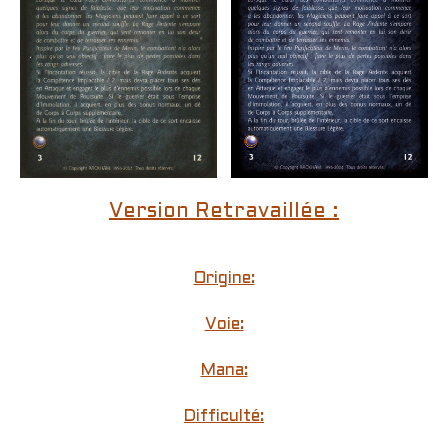
Version Retravaillée :
Origine:
Voie:
Mana:
Difficulté: