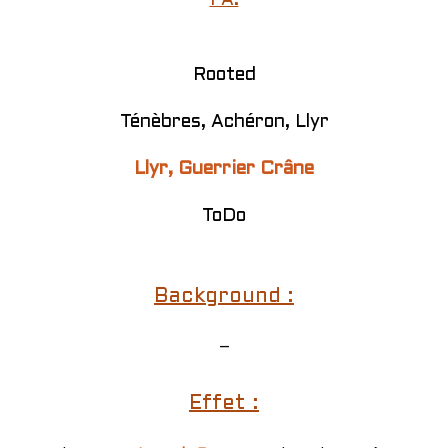
PA:
Rooted
Ténèbres, Achéron, Llyr
Llyr, Guerrier Crâne
ToDo
Background :
–
Effet :