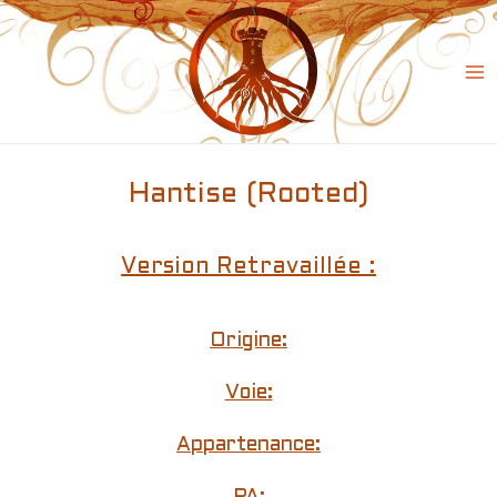
Skip
to
content
Ma
Me
Hantise (Rooted)
Version Retravaillée :
Origine:
Voie:
Appartenance: