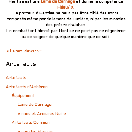
Hantise est une
Lame de Carnage
et donne la compétence
Fléau/ X
.
Le porteur d’Hantise ne peut pas être ciblé des sorts
composés même partiellement de Lumière, ni par les miracles
des prêtre d’Alahan.
Un combattant blessé par Hantise ne peut pas ce régénérer
ou ce soigner de quelque manière que ce soit.
Post Views:
35
Artefacts
Artefacts
Artefacts d’Achéron
Équipement
Lame de Carnage
Armes et Armures Noire
Artefacts Commun
Arme des Abysses