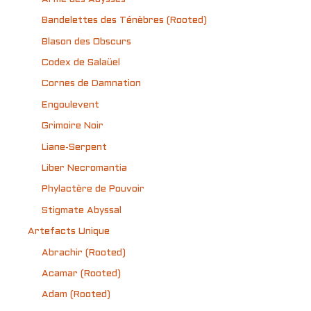
Bandelettes des Ténèbres (Rooted)
Blason des Obscurs
Codex de Salaüel
Cornes de Damnation
Engoulevent
Grimoire Noir
Liane-Serpent
Liber Necromantia
Phylactère de Pouvoir
Stigmate Abyssal
Artefacts Unique
Abrachir (Rooted)
Acamar (Rooted)
Adam (Rooted)