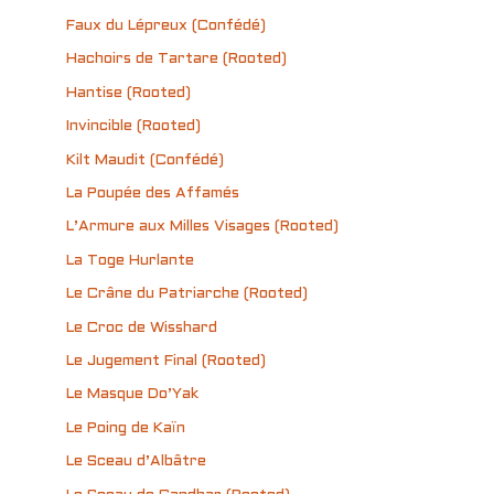
Faux du Lépreux (Confédé)
Hachoirs de Tartare (Rooted)
Hantise (Rooted)
Invincible (Rooted)
Kilt Maudit (Confédé)
La Poupée des Affamés
L’Armure aux Milles Visages (Rooted)
La Toge Hurlante
Le Crâne du Patriarche (Rooted)
Le Croc de Wisshard
Le Jugement Final (Rooted)
Le Masque Do’Yak
Le Poing de Kaïn
Le Sceau d’Albâtre