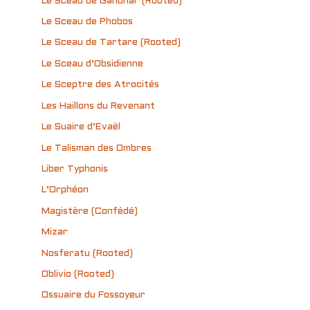
Le Sceau de Gandhar (Rooted)
Le Sceau de Phobos
Le Sceau de Tartare (Rooted)
Le Sceau d’Obsidienne
Le Sceptre des Atrocités
Les Haillons du Revenant
Le Suaire d’Evaël
Le Talisman des Ombres
Liber Typhonis
L’Orphéon
Magistère (Confédé)
Mizar
Nosferatu (Rooted)
Oblivio (Rooted)
Ossuaire du Fossoyeur