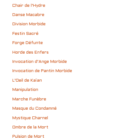
Chair de l’Hydre
Danse Macabre
Division Morbide
Festin Sacré
Forge Défunte
Horde des Enfers
Invocation d’Ange Morbide
Invocation de Pantin Morbide
L’Oeil de Kaïan
Manipulation
Marche Funèbre
Masque du Condamné
Mystique Charnel
Ombre de la Mort
Pulsion de Mort