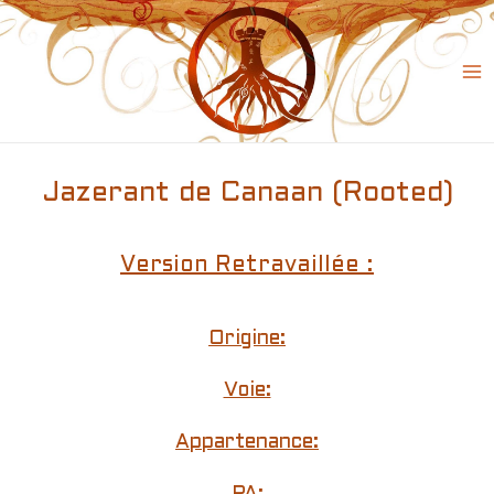
Skip
to
content
Ma
Me
Jazerant de Canaan (Rooted)
Version Retravaillée :
Origine:
Voie:
Appartenance: