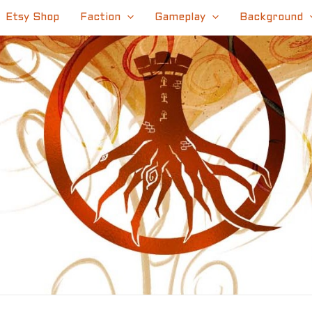
Etsy Shop
Faction
Gameplay
Background