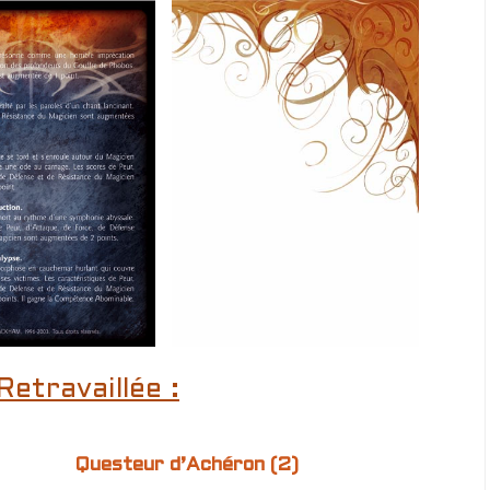
Retravaillée :
Questeur d’Achéron (2)